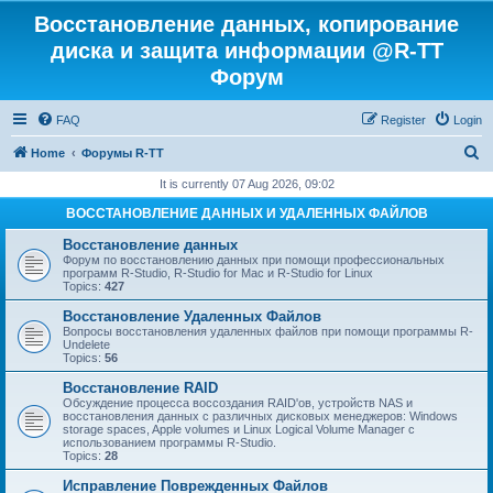
Восстановление данных, копирование
диска и защита информации @R-TT
Форум
FAQ
Register
Login
S
Home
Форумы R-TT
e
It is currently 07 Aug 2026, 09:02
a
ВОССТАНОВЛЕНИЕ ДАННЫХ И УДАЛЕННЫХ ФАЙЛОВ
r
Восстановление данных
c
Форум по восстановлению данных при помощи профессиональных
программ R-Studio, R-Studio for Mac и R-Studio for Linux
h
Topics:
427
Восстановление Удаленных Файлов
Вопросы восстановления удаленных файлов при помощи программы R-
Undelete
Topics:
56
Восстановление RAID
Обсуждение процесса воссоздания RAID'ов, устройств NAS и
восстановления данных с различных дисковых менеджеров: Windows
storage spaces, Apple volumes и Linux Logical Volume Manager с
использованием программы R-Studio.
Topics:
28
Исправление Поврежденных Файлов