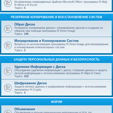
Исправление поврежденных файлов Microsoft Office: программы R-Mail,
R-Word и R-Excel.
Topics:
5
РЕЗЕРВНОЕ КОПИРОВАНИЕ И ВОССТАНОВЛЕНИЕ СИСТЕМ
Образ Диска
Резервное копирование данных, клонирование дисков и создание их
образов при помощи программы R-Drive Image
Topics:
196
Мигрирование и Клонирование Систем
Вопросы по использованию программы R-Drive Image для мигрирование
и клонирование компьютерных систем.
Topics:
2
ЗАЩИТА ПЕРСОНАЛЬНЫХ ДАННЫХ И БЕЗОПАСНОСТЬ
Удаление Информации с Диска
Обсуждение удаления информации с диска, стирания данных и защита
личной информации с использованием программы R-Wipe & Clean.
Topics:
329
Шифрование Диска
Защита личных данных и шифрование информации с использованием
программы R-Crypto.
Topics:
4
ФОРУМ
Объявления
Объявления и прочая официальная информация от R-tt, Inc.