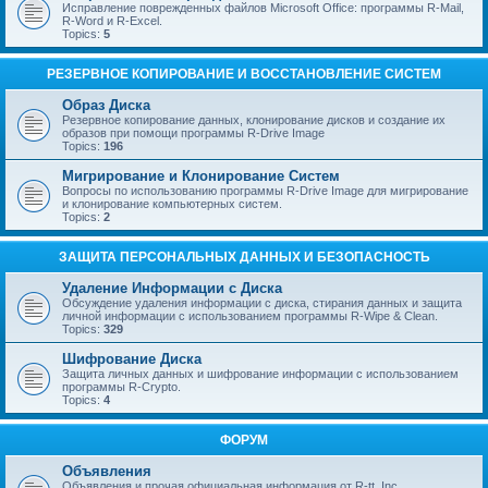
Исправление поврежденных файлов Microsoft Office: программы R-Mail,
R-Word и R-Excel.
Topics:
5
РЕЗЕРВНОЕ КОПИРОВАНИЕ И ВОССТАНОВЛЕНИЕ СИСТЕМ
Образ Диска
Резервное копирование данных, клонирование дисков и создание их
образов при помощи программы R-Drive Image
Topics:
196
Мигрирование и Клонирование Систем
Вопросы по использованию программы R-Drive Image для мигрирование
и клонирование компьютерных систем.
Topics:
2
ЗАЩИТА ПЕРСОНАЛЬНЫХ ДАННЫХ И БЕЗОПАСНОСТЬ
Удаление Информации с Диска
Обсуждение удаления информации с диска, стирания данных и защита
личной информации с использованием программы R-Wipe & Clean.
Topics:
329
Шифрование Диска
Защита личных данных и шифрование информации с использованием
программы R-Crypto.
Topics:
4
ФОРУМ
Объявления
Объявления и прочая официальная информация от R-tt, Inc.