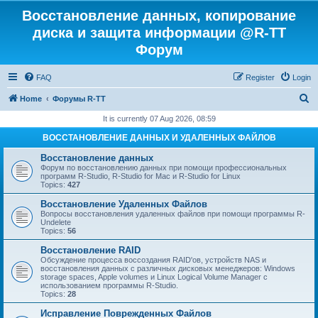
Восстановление данных, копирование
диска и защита информации @R-TT
Форум
FAQ
Register
Login
S
Home
Форумы R-TT
e
It is currently 07 Aug 2026, 08:59
a
ВОССТАНОВЛЕНИЕ ДАННЫХ И УДАЛЕННЫХ ФАЙЛОВ
r
Восстановление данных
c
Форум по восстановлению данных при помощи профессиональных
программ R-Studio, R-Studio for Mac и R-Studio for Linux
h
Topics:
427
Восстановление Удаленных Файлов
Вопросы восстановления удаленных файлов при помощи программы R-
Undelete
Topics:
56
Восстановление RAID
Обсуждение процесса воссоздания RAID'ов, устройств NAS и
восстановления данных с различных дисковых менеджеров: Windows
storage spaces, Apple volumes и Linux Logical Volume Manager с
использованием программы R-Studio.
Topics:
28
Исправление Поврежденных Файлов