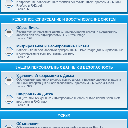
Исправление поврежденных файлов Microsoft Office: программы R-Mail,
R-Word и R-Excel.
Topics:
5
РЕЗЕРВНОЕ КОПИРОВАНИЕ И ВОССТАНОВЛЕНИЕ СИСТЕМ
Образ Диска
Резервное копирование данных, клонирование дисков и создание их
образов при помощи программы R-Drive Image
Topics:
196
Мигрирование и Клонирование Систем
Вопросы по использованию программы R-Drive Image для мигрирование
и клонирование компьютерных систем.
Topics:
2
ЗАЩИТА ПЕРСОНАЛЬНЫХ ДАННЫХ И БЕЗОПАСНОСТЬ
Удаление Информации с Диска
Обсуждение удаления информации с диска, стирания данных и защита
личной информации с использованием программы R-Wipe & Clean.
Topics:
329
Шифрование Диска
Защита личных данных и шифрование информации с использованием
программы R-Crypto.
Topics:
4
ФОРУМ
Объявления
Объявления и прочая официальная информация от R-tt, Inc.