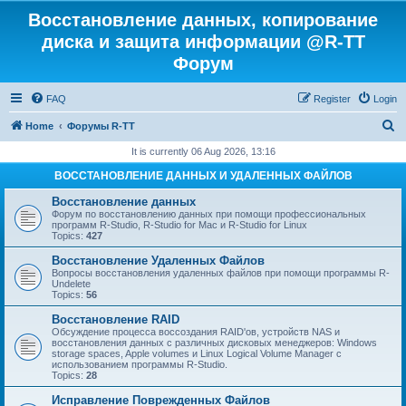
Восстановление данных, копирование
диска и защита информации @R-TT
Форум
FAQ
Register
Login
S
Home
Форумы R-TT
e
It is currently 06 Aug 2026, 13:16
a
ВОССТАНОВЛЕНИЕ ДАННЫХ И УДАЛЕННЫХ ФАЙЛОВ
r
Восстановление данных
c
Форум по восстановлению данных при помощи профессиональных
программ R-Studio, R-Studio for Mac и R-Studio for Linux
h
Topics:
427
Восстановление Удаленных Файлов
Вопросы восстановления удаленных файлов при помощи программы R-
Undelete
Topics:
56
Восстановление RAID
Обсуждение процесса воссоздания RAID'ов, устройств NAS и
восстановления данных с различных дисковых менеджеров: Windows
storage spaces, Apple volumes и Linux Logical Volume Manager с
использованием программы R-Studio.
Topics:
28
Исправление Поврежденных Файлов