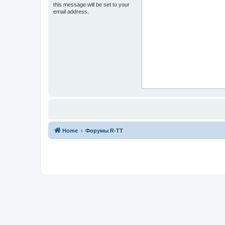
this message will be set to your
email address.
Home
Форумы R-TT