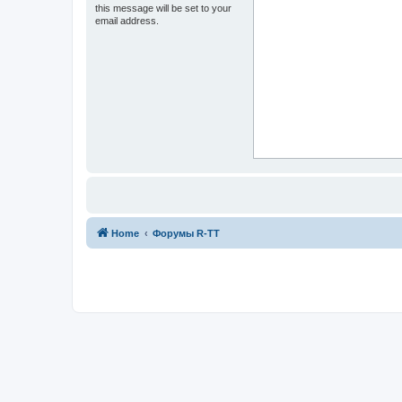
this message will be set to your
email address.
Home
Форумы R-TT