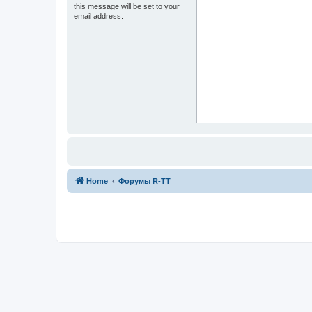
this message will be set to your
email address.
Home
Форумы R-TT