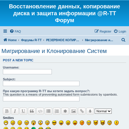
Восстановление данных, копирование
диска и защита информации @R-TT
Форум
FAQ
Register
Login
S
Home
Форумы R-TT
РЕЗЕРВНОЕ КОПИРОВАНИЕ И ВОССТАНОВЛЕНИЕ СИСТЕМ
Мигрирование и Клонирование Систем
e
Мигрирование и Клонирование Систем
a
POST A NEW TOPIC
r
Username:
c
h
Subject:
Про какую программу R-TT вы хотите задать вопрос?:
This question is a means of preventing automated form submissions by spambots.
Smilies