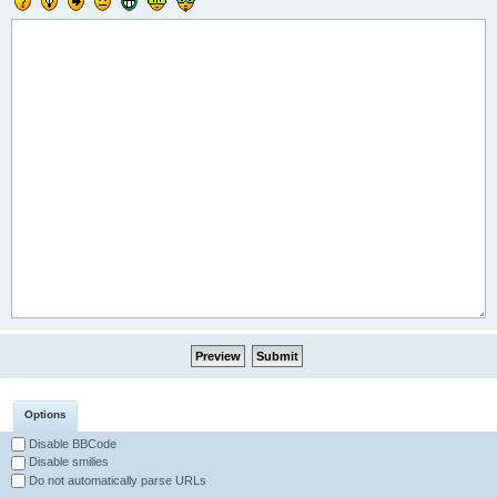
Options
Disable BBCode
Disable smilies
Do not automatically parse URLs