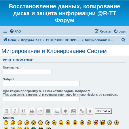
Восстановление данных, копирование
диска и защита информации @R-TT
Форум
FAQ
Register
Login
S
Home
Форумы R-TT
РЕЗЕРВНОЕ КОПИРОВАНИЕ И ВОССТАНОВЛЕНИЕ СИСТЕМ
Мигрирование и Клонирование Систем
e
Мигрирование и Клонирование Систем
a
POST A NEW TOPIC
r
Username:
c
h
Subject:
Про какую программу R-TT вы хотите задать вопрос?:
This question is a means of preventing automated form submissions by spambots.
Smilies