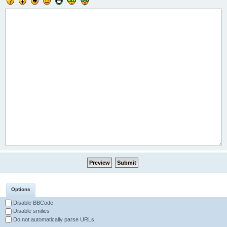
Options
Disable BBCode
Disable smilies
Do not automatically parse URLs