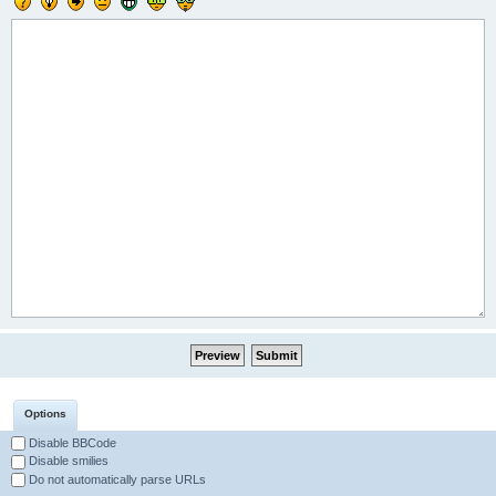
Options
Disable BBCode
Disable smilies
Do not automatically parse URLs