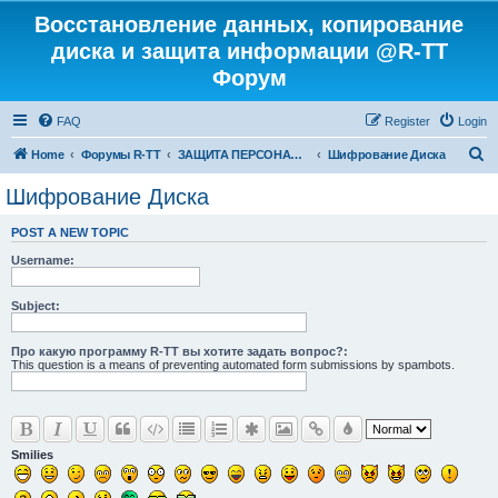
Восстановление данных, копирование
диска и защита информации @R-TT
Форум
FAQ
Register
Login
S
Home
Форумы R-TT
ЗАЩИТА ПЕРСОНАЛЬНЫХ ДАННЫХ И БЕЗОПАСНОСТЬ
Шифрование Диска
e
Шифрование Диска
a
POST A NEW TOPIC
r
Username:
c
h
Subject:
Про какую программу R-TT вы хотите задать вопрос?:
This question is a means of preventing automated form submissions by spambots.
Smilies