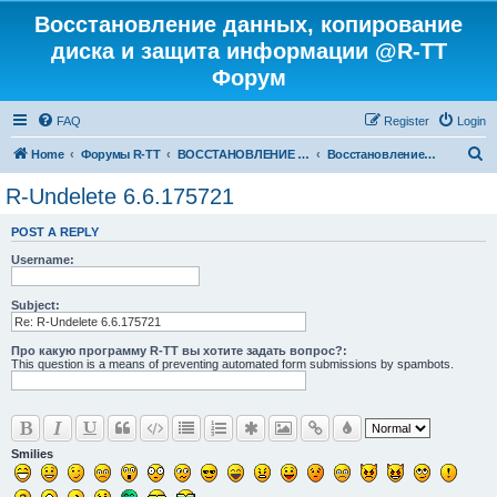
Восстановление данных, копирование
диска и защита информации @R-TT
Форум
FAQ
Register
Login
S
Home
Форумы R-TT
ВОССТАНОВЛЕНИЕ ДАННЫХ И УДАЛЕННЫХ ФАЙЛОВ
Восстановление Удаленных Файлов
e
R-Undelete 6.6.175721
a
POST A REPLY
r
Username:
c
h
Subject:
Про какую программу R-TT вы хотите задать вопрос?:
This question is a means of preventing automated form submissions by spambots.
Smilies