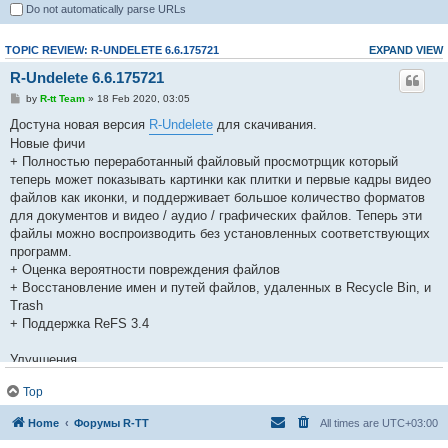
Do not automatically parse URLs
TOPIC REVIEW: R-UNDELETE 6.6.175721
EXPAND VIEW
R-Undelete 6.6.175721
by
R-tt Team
» 18 Feb 2020, 03:05
Достуна новая версия
R-Undelete
для скачивания.
Новые фичи
+ Полностью переработанный файловый просмотрщик который
теперь может показывать картинки как плитки и первые кадры видео
файлов как иконки, и поддерживает большое количество форматов
для документов и видео / аудио / графических файлов. Теперь эти
файлы можно воспроизводить без установленных соответствующих
программ.
+ Оценка вероятности повреждения файлов
+ Восстановление имен и путей файлов, удаленных в Recycle Bin, и
Trash
+ Поддержка ReFS 3.4
Улучшения
* Улучшено восстановление дерева папок для поддерживаемых
Top
файловых систем.
* Использование памяти было оптимизировано и отлажено.
Home
Форумы R-TT
All times are
UTC+03:00
* Улучшен анализ и реконструкция файловых систем NTFS и FAT32