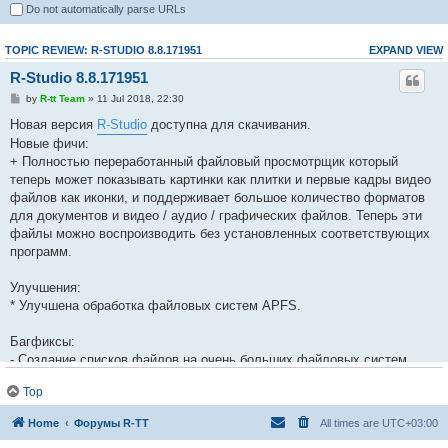
Do not automatically parse URLs
TOPIC REVIEW: R-STUDIO 8.8.171951
EXPAND VIEW
R-Studio 8.8.171951
by
R-tt Team
» 11 Jul 2018, 22:30
Новая версия
R-Studio
доступна для скачивания.
Новые фичи:
+ Полностью переработанный файловый просмотрщик который
теперь может показывать картинки как плитки и первые кадры видео
файлов как иконки, и поддерживает большое количество форматов
для документов и видео / аудио / графических файлов. Теперь эти
файлы можно воспроизводить без установленных соответствующих
программ.
Улучшения:
* Улучшена обработка файловых систем APFS.
Багфиксы:
- Создание списков файлов на очень больших файловых систем
APFS могло быть медленным. Исправлено.
Top
- Нерезидентные симлинки могли обрабатываться неправильно на
файловых системах NTFS. Исправлено.
Home
Форумы R-TT
All times are
UTC+03:00
- Программа могла падать при использовании сложных масок.