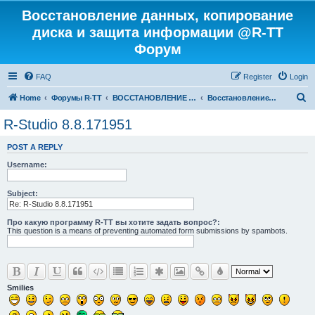
Восстановление данных, копирование
диска и защита информации @R-TT
Форум
FAQ
Register
Login
S
Home
Форумы R-TT
ВОССТАНОВЛЕНИЕ ДАННЫХ И УДАЛЕННЫХ ФАЙЛОВ
Восстановление данных
e
R-Studio 8.8.171951
a
POST A REPLY
r
Username:
c
h
Subject:
Про какую программу R-TT вы хотите задать вопрос?:
This question is a means of preventing automated form submissions by spambots.
Smilies