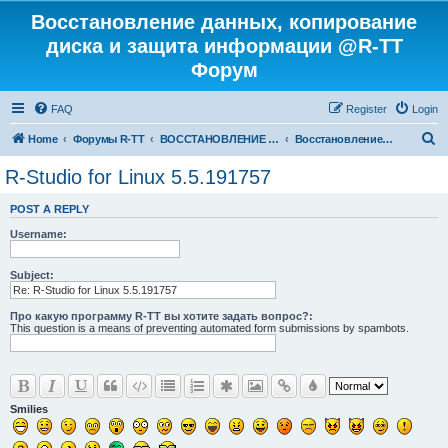
Восстановление данных, копирование
диска и защита информации @R-TT
Форум
FAQ
Register
Login
S
Home
Форумы R-TT
ВОССТАНОВЛЕНИЕ ДАННЫХ И УДАЛЕННЫХ ФАЙЛОВ
Восстановление данных
e
R-Studio for Linux 5.5.191757
a
POST A REPLY
r
Username:
c
h
Subject:
Про какую программу R-TT вы хотите задать вопрос?:
This question is a means of preventing automated form submissions by spambots.
Smilies