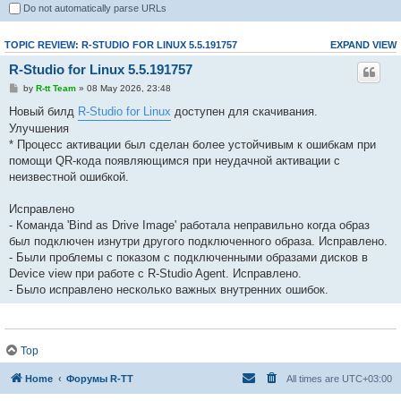
Do not automatically parse URLs
TOPIC REVIEW: R-STUDIO FOR LINUX 5.5.191757
EXPAND VIEW
R-Studio for Linux 5.5.191757
by
R-tt Team
» 08 May 2026, 23:48
Новый билд
R-Studio for Linux
доступен для скачивания.
Улучшения
* Процесс активации был сделан более устойчивым к ошибкам при
помощи QR-кода появляющимся при неудачной активации с
неизвестной ошибкой.
Исправлено
- Команда 'Bind as Drive Image' работала неправильно когда образ
был подключен изнутри другого подключенного образа. Исправлено.
- Были проблемы с показом с подключенными образами дисков в
Device view при работе с R-Studio Agent. Исправлено.
- Было исправлено несколько важных внутренних ошибок.
Top
Home
Форумы R-TT
All times are
UTC+03:00