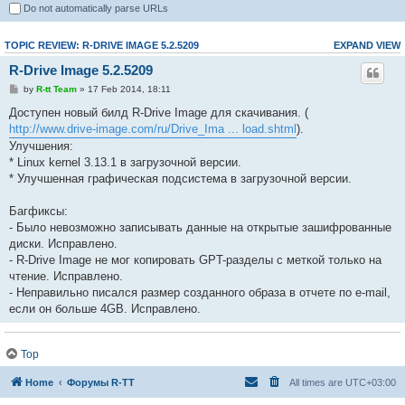
Do not automatically parse URLs
TOPIC REVIEW: R-DRIVE IMAGE 5.2.5209
EXPAND VIEW
R-Drive Image 5.2.5209
by
R-tt Team
» 17 Feb 2014, 18:11
Доступен новый билд R-Drive Image для скачивания. (
http://www.drive-image.com/ru/Drive_Ima ... load.shtml
).
Улучшения:
* Linux kernel 3.13.1 в загрузочной версии.
* Улучшенная графическая подсистема в загрузочной версии.
Багфиксы:
- Было невозможно записывать данные на открытые зашифрованные
диски. Исправлено.
- R-Drive Image не мог копировать GPT-разделы с меткой только на
чтение. Исправлено.
- Неправильно писался размер созданного образа в отчете по e-mail,
если он больше 4GB. Исправлено.
Top
Home
Форумы R-TT
All times are
UTC+03:00