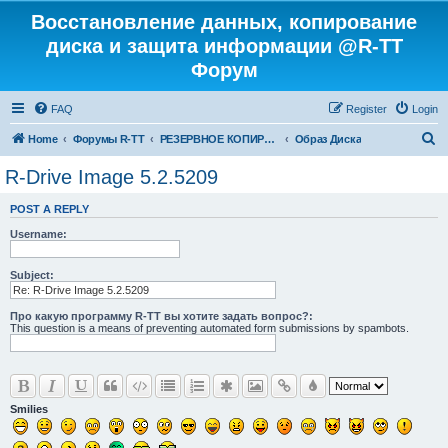
Восстановление данных, копирование
диска и защита информации @R-TT
Форум
FAQ
Register
Login
S
Home
Форумы R-TT
РЕЗЕРВНОЕ КОПИРОВАНИЕ И ВОССТАНОВЛЕНИЕ СИСТЕМ
Образ Диска
e
R-Drive Image 5.2.5209
a
POST A REPLY
r
Username:
c
h
Subject:
Про какую программу R-TT вы хотите задать вопрос?:
This question is a means of preventing automated form submissions by spambots.
Smilies