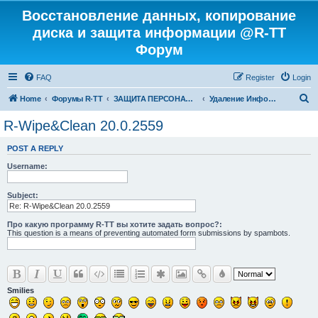
Восстановление данных, копирование
диска и защита информации @R-TT
Форум
FAQ
Register
Login
S
Home
Форумы R-TT
ЗАЩИТА ПЕРСОНАЛЬНЫХ ДАННЫХ И БЕЗОПАСНОСТЬ
Удаление Информации с Диска
e
R-Wipe&Clean 20.0.2559
a
POST A REPLY
r
Username:
c
h
Subject:
Про какую программу R-TT вы хотите задать вопрос?:
This question is a means of preventing automated form submissions by spambots.
Smilies