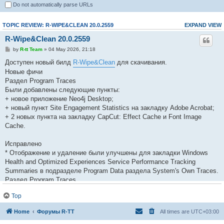
Do not automatically parse URLs
TOPIC REVIEW: R-WIPE&CLEAN 20.0.2559
EXPAND VIEW
R-Wipe&Clean 20.0.2559
by
R-tt Team
» 04 May 2026, 21:18
Доступен новый билд
R-Wipe&Clean
для скачивания.
Новые фичи
Раздел Program Traces
Были добавлены следующие пункты:
+ новое приложение Neo4j Desktop;
+ новый пункт Site Engagement Statistics на закладку Adobe Acrobat;
+ 2 новых пункта на закладку CapCut: Effect Cache и Font Image
Cache.
Исправлено
* Отображение и удаление были улучшены для закладки Windows
Health and Optimized Experiences Service Performance Tracking
Summaries в подразделе Program Data раздела System's Own Traces.
Раздел Program Traces
* Отображение и удаление были улучшены для пунктов Cache Files
Top
на закладках CapCut и Loom.
Home
Форумы R-TT
All times are
UTC+03:00