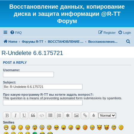
Восстановление данных, копирование
диска и защита информации @R-TT
Форум
FAQ
Register
Login
S
Home
Форумы R-TT
ВОССТАНОВЛЕНИЕ ДАННЫХ И УДАЛЕННЫХ ФАЙЛОВ
Восстановление Удаленных Файлов
e
R-Undelete 6.6.175721
a
POST A REPLY
r
Username:
c
h
Subject:
Про какую программу R-TT вы хотите задать вопрос?:
This question is a means of preventing automated form submissions by spambots.
Smilies