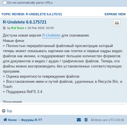
Do not automatically parse URLs
TOPIC REVIEW: R-UNDELETE 6.6.175721
EXPAND VIEW
R-Undelete 6.6.175721
by
R-tt Team
» 18 Feb 2020, 03:05
Достуна новая версия
R-Undelete
для скачивания.
Новые фичи
+ Полностью переработанный файловый просмотрщик который
теперь может показывать картинки как плитки и первые кадры видео
файлов как иконки, и поддерживает большое количество форматов
для документов и видео / аудио / графических файлов. Теперь эти
файлы можно воспроизводить без установленных соответствующих
программ.
+ Оценка вероятности повреждения файлов
+ Восстановление имен и путей файлов, удаленных в Recycle Bin, и
Trash
+ Поддержка ReFS 3.4
Улучшения
* Улучшено восстановление дерева папок для поддерживаемых
Top
файловых систем.
* Использование памяти было оптимизировано и отлажено.
Home
Форумы R-TT
All times are
UTC+03:00
* Улучшен анализ и реконструкция файловых систем NTFS и FAT32