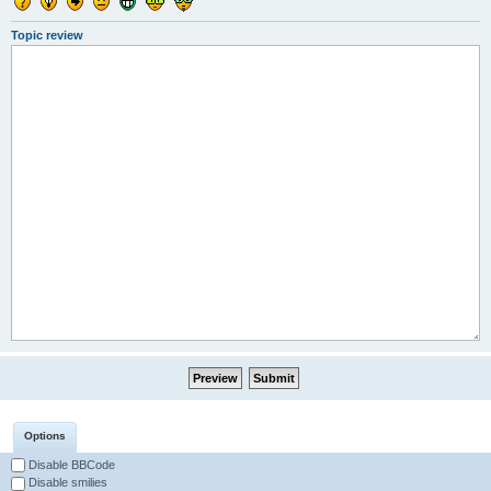
Topic review
Options
Disable BBCode
Disable smilies