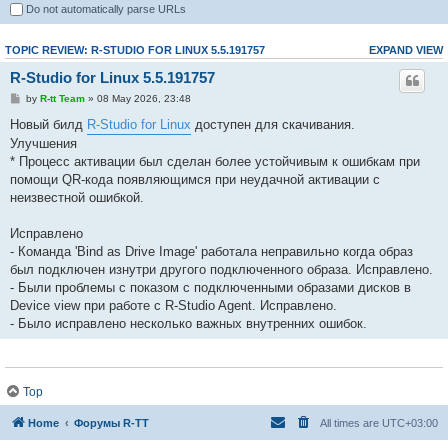
Do not automatically parse URLs
TOPIC REVIEW: R-STUDIO FOR LINUX 5.5.191757
EXPAND VIEW
R-Studio for Linux 5.5.191757
by
R-tt Team
» 08 May 2026, 23:48
Новый билд
R-Studio for Linux
доступен для скачивания.
Улучшения
* Процесс активации был сделан более устойчивым к ошибкам при
помощи QR-кода появляющимся при неудачной активации с
неизвестной ошибкой.
Исправлено
- Команда 'Bind as Drive Image' работала неправильно когда образ
был подключен изнутри другого подключенного образа. Исправлено.
- Были проблемы с показом с подключенными образами дисков в
Device view при работе с R-Studio Agent. Исправлено.
- Было исправлено несколько важных внутренних ошибок.
Top
Home
Форумы R-TT
All times are
UTC+03:00