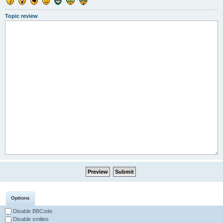
Topic review
Options
Disable BBCode
Disable smilies