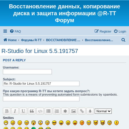
Восстановление данных, копирование
диска и защита информации @R-TT
Форум
FAQ
Register
Login
S
Home
Форумы R-TT
ВОССТАНОВЛЕНИЕ ДАННЫХ И УДАЛЕННЫХ ФАЙЛОВ
Восстановление данных
e
R-Studio for Linux 5.5.191757
a
POST A REPLY
r
Username:
c
h
Subject:
Про какую программу R-TT вы хотите задать вопрос?:
This question is a means of preventing automated form submissions by spambots.
Smilies