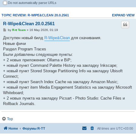
Do not automatically parse URLs
TOPIC REVIEW: R-WIPE&CLEAN 20.0.2561
EXPAND VIEW
R-Wipe&Clean 20.0.2561
by
R-tt Team
» 16 May 2026, 01:19
Доступен новый билд
R-Wipe&Clean
для скачивания.
Новые фичи
Раздел Program Traces
Были добавлены следующие пункты:
+ 2 новых приложения: Ollama и BiP;
+ новый пункт Command Palette History на закладку Inkscape;
+ новый пункт Stored Storage Partitioning Info на закладку Ubisoft
Connect;
+ новый пункт Search Index Cache на закладку Amazon Music;
+ новый пункт item Media Engagement Statistics на закладку Microsoft
Whiteboard;
+ 2 новых пункта на закладку Picsart - Photo Studio: Cache Files и
Rollback Journals.
Улучшения
Top
Раздел Program Tracesn
Отображение и удаление были улучшены для:
Home
Форумы R-TT
All times are
UTC+03:00
* пункта Cached Images на закладке CyberLink PowerDirector;