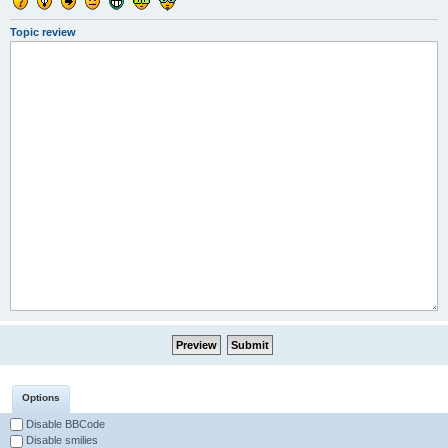
Topic review
Options
Disable BBCode
Disable smilies