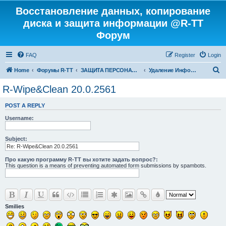
Восстановление данных, копирование
диска и защита информации @R-TT
Форум
FAQ
Register
Login
S
Home
Форумы R-TT
ЗАЩИТА ПЕРСОНАЛЬНЫХ ДАННЫХ И БЕЗОПАСНОСТЬ
Удаление Информации с Диска
e
R-Wipe&Clean 20.0.2561
a
POST A REPLY
r
Username:
c
h
Subject:
Про какую программу R-TT вы хотите задать вопрос?:
This question is a means of preventing automated form submissions by spambots.
Smilies