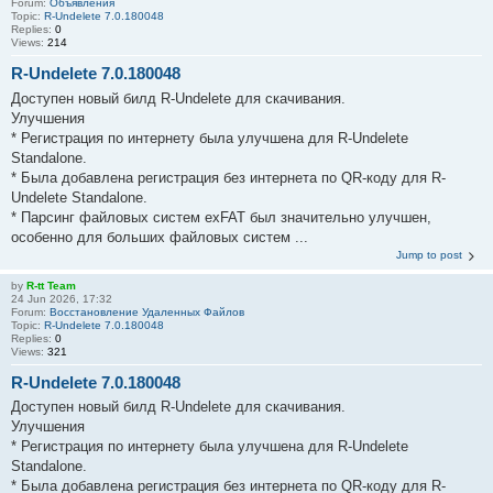
Forum:
Объявления
Topic:
R-Undelete 7.0.180048
Replies:
0
Views:
214
R-Undelete 7.0.180048
Доступен новый билд R-Undelete для скачивания.
Улучшения
* Регистрация по интернету была улучшена для R-Undelete
Standalone.
* Была добавлена регистрация без интернета по QR-коду для R-
Undelete Standalone.
* Парсинг файловых систем exFAT был значительно улучшен,
особенно для больших файловых систем ...
Jump to post
by
R-tt Team
24 Jun 2026, 17:32
Forum:
Восстановление Удаленных Файлов
Topic:
R-Undelete 7.0.180048
Replies:
0
Views:
321
R-Undelete 7.0.180048
Доступен новый билд R-Undelete для скачивания.
Улучшения
* Регистрация по интернету была улучшена для R-Undelete
Standalone.
* Была добавлена регистрация без интернета по QR-коду для R-