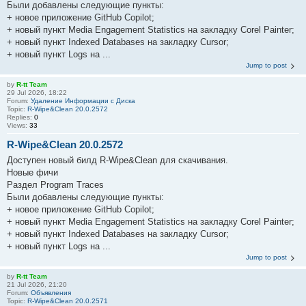
Были добавлены следующие пункты:
+ новое приложение GitHub Copilot;
+ новый пункт Media Engagement Statistics на закладку Corel Painter;
+ новый пункт Indexed Databases на закладку Cursor;
+ новый пункт Logs на ...
Jump to post
by
R-tt Team
29 Jul 2026, 18:22
Forum:
Удаление Информации с Диска
Topic:
R-Wipe&Clean 20.0.2572
Replies:
0
Views:
33
R-Wipe&Clean 20.0.2572
Доступен новый билд R-Wipe&Clean для скачивания.
Новые фичи
Раздел Program Traces
Были добавлены следующие пункты:
+ новое приложение GitHub Copilot;
+ новый пункт Media Engagement Statistics на закладку Corel Painter;
+ новый пункт Indexed Databases на закладку Cursor;
+ новый пункт Logs на ...
Jump to post
by
R-tt Team
21 Jul 2026, 21:20
Forum:
Объявления
Topic:
R-Wipe&Clean 20.0.2571