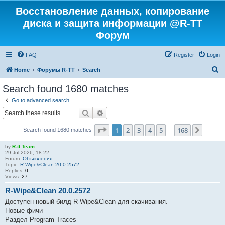
Восстановление данных, копирование
диска и защита информации @R-TT
Форум
FAQ
Register
Login
S
Home
Форумы R-TT
Search
e
Search found 1680 matches
a
Go to advanced search
r
Search
Advanced search
c
Page
1
of
168
1
2
3
4
5
168
Next
Search found 1680 matches
h
…
by
R-tt Team
29 Jul 2026, 18:22
Forum:
Объявления
Topic:
R-Wipe&Clean 20.0.2572
Replies:
0
Views:
27
R-Wipe&Clean 20.0.2572
Доступен новый билд R-Wipe&Clean для скачивания.
Новые фичи
Раздел Program Traces