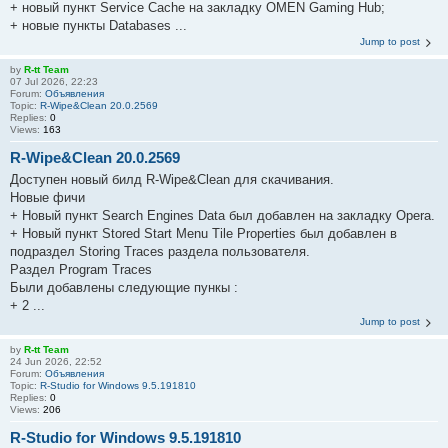
+ новый пункт Service Cache на закладку OMEN Gaming Hub;
+ новые пункты Databases ...
Jump to post
by
R-tt Team
07 Jul 2026, 22:23
Forum:
Объявления
Topic:
R-Wipe&Clean 20.0.2569
Replies:
0
Views:
163
R-Wipe&Clean 20.0.2569
Доступен новый билд R-Wipe&Clean для скачивания.
Новые фичи
+ Новый пункт Search Engines Data был добавлен на закладку Opera.
+ Новый пункт Stored Start Menu Tile Properties был добавлен в
подраздел Storing Traces раздела пользователя.
Раздел Program Traces
Были добавлены следующие пункы :
+ 2 ...
Jump to post
by
R-tt Team
24 Jun 2026, 22:52
Forum:
Объявления
Topic:
R-Studio for Windows 9.5.191810
Replies:
0
Views:
206
R-Studio for Windows 9.5.191810