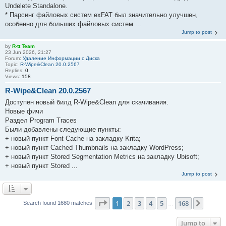
Undelete Standalone.
* Парсинг файловых систем exFAT был значительно улучшен,
особенно для больших файловых систем ...
Jump to post
by
R-tt Team
23 Jun 2026, 21:27
Forum:
Удаление Информации с Диска
Topic:
R-Wipe&Clean 20.0.2567
Replies:
0
Views:
158
R-Wipe&Clean 20.0.2567
Доступен новый билд R-Wipe&Clean для скачивания.
Новые фичи
Раздел Program Traces
Были добавлены следующие пункты:
+ новый пункт Font Cache на закладку Krita;
+ новый пункт Cached Thumbnails на закладку WordPress;
+ новый пункт Stored Segmentation Metrics на закладку Ubisoft;
+ новый пункт Stored ...
Jump to post
Page
1
of
168
1
2
3
4
5
168
Next
Search found 1680 matches
…
Jump to