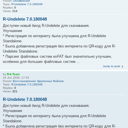
Forum:
Объявления
Topic:
R-Undelete 7.0.180048
Replies:
0
Views:
214
R-Undelete 7.0.180048
Доступен новый билд R-Undelete для скачивания.
Улучшения
* Регистрация по интернету была улучшена для R-Undelete
Standalone.
* Была добавлена регистрация без интернета по QR-коду для R-
Undelete Standalone.
* Парсинг файловых систем exFAT был значительно улучшен,
особенно для больших файловых систем ...
Jump to post
by
R-tt Team
24 Jun 2026, 17:32
Forum:
Восстановление Удаленных Файлов
Topic:
R-Undelete 7.0.180048
Replies:
0
Views:
321
R-Undelete 7.0.180048
Доступен новый билд R-Undelete для скачивания.
Улучшения
* Регистрация по интернету была улучшена для R-Undelete
Standalone.
* Была добавлена регистрация без интернета по QR-коду для R-