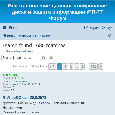
Восстановление данных, копирование
диска и защита информации @R-TT
Форум
FAQ
Register
Login
S
Home
Форумы R-TT
Search
e
Search found 1680 matches
a
Go to advanced search
r
Search
Advanced search
c
Page
1
of
168
1
2
3
4
5
168
Next
Search found 1680 matches
h
…
by
R-tt Team
29 Jul 2026, 18:22
Forum:
Объявления
Topic:
R-Wipe&Clean 20.0.2572
Replies:
0
Views:
27
R-Wipe&Clean 20.0.2572
Доступен новый билд R-Wipe&Clean для скачивания.
Новые фичи
Раздел Program Traces