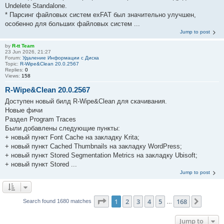
Undelete Standalone.
* Парсинг файловых систем exFAT был значительно улучшен,
особенно для больших файловых систем ...
Jump to post
by
R-tt Team
23 Jun 2026, 21:27
Forum:
Удаление Информации с Диска
Topic:
R-Wipe&Clean 20.0.2567
Replies:
0
Views:
158
R-Wipe&Clean 20.0.2567
Доступен новый билд R-Wipe&Clean для скачивания.
Новые фичи
Раздел Program Traces
Были добавлены следующие пункты:
+ новый пункт Font Cache на закладку Krita;
+ новый пункт Cached Thumbnails на закладку WordPress;
+ новый пункт Stored Segmentation Metrics на закладку Ubisoft;
+ новый пункт Stored ...
Jump to post
Page
1
of
168
1
2
3
4
5
168
Next
Search found 1680 matches
…
Jump to