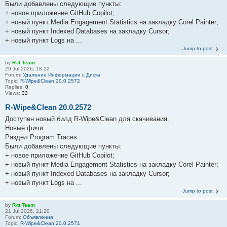
Были добавлены следующие пункты:
+ новое приложение GitHub Copilot;
+ новый пункт Media Engagement Statistics на закладку Corel Painter;
+ новый пункт Indexed Databases на закладку Cursor;
+ новый пункт Logs на ...
Jump to post
by
R-tt Team
29 Jul 2026, 18:22
Forum:
Удаление Информации с Диска
Topic:
R-Wipe&Clean 20.0.2572
Replies:
0
Views:
33
R-Wipe&Clean 20.0.2572
Доступен новый билд R-Wipe&Clean для скачивания.
Новые фичи
Раздел Program Traces
Были добавлены следующие пункты:
+ новое приложение GitHub Copilot;
+ новый пункт Media Engagement Statistics на закладку Corel Painter;
+ новый пункт Indexed Databases на закладку Cursor;
+ новый пункт Logs на ...
Jump to post
by
R-tt Team
21 Jul 2026, 21:20
Forum:
Объявления
Topic:
R-Wipe&Clean 20.0.2571