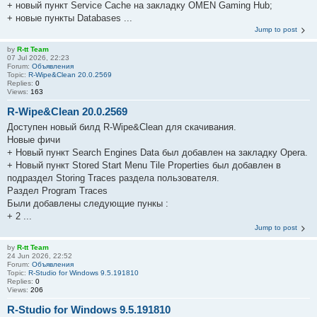
+ новый пункт Service Cache на закладку OMEN Gaming Hub;
+ новые пункты Databases ...
Jump to post
by
R-tt Team
07 Jul 2026, 22:23
Forum:
Объявления
Topic:
R-Wipe&Clean 20.0.2569
Replies:
0
Views:
163
R-Wipe&Clean 20.0.2569
Доступен новый билд R-Wipe&Clean для скачивания.
Новые фичи
+ Новый пункт Search Engines Data был добавлен на закладку Opera.
+ Новый пункт Stored Start Menu Tile Properties был добавлен в
подраздел Storing Traces раздела пользователя.
Раздел Program Traces
Были добавлены следующие пункы :
+ 2 ...
Jump to post
by
R-tt Team
24 Jun 2026, 22:52
Forum:
Объявления
Topic:
R-Studio for Windows 9.5.191810
Replies:
0
Views:
206
R-Studio for Windows 9.5.191810