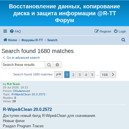
Восстановление данных, копирование
диска и защита информации @R-TT
Форум
FAQ
Register
Login
S
Home
Форумы R-TT
Search
e
Search found 1680 matches
a
Go to advanced search
r
Search
Advanced search
c
Page
1
of
168
1
2
3
4
5
168
Next
Search found 1680 matches
h
…
by
R-tt Team
29 Jul 2026, 18:22
Forum:
Объявления
Topic:
R-Wipe&Clean 20.0.2572
Replies:
0
Views:
29
R-Wipe&Clean 20.0.2572
Доступен новый билд R-Wipe&Clean для скачивания.
Новые фичи
Раздел Program Traces