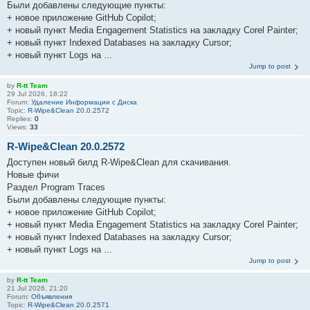
Были добавлены следующие пункты:
+ новое приложение GitHub Copilot;
+ новый пункт Media Engagement Statistics на закладку Corel Painter;
+ новый пункт Indexed Databases на закладку Cursor;
+ новый пункт Logs на ...
Jump to post
by
R-tt Team
29 Jul 2026, 18:22
Forum:
Удаление Информации с Диска
Topic:
R-Wipe&Clean 20.0.2572
Replies:
0
Views:
33
R-Wipe&Clean 20.0.2572
Доступен новый билд R-Wipe&Clean для скачивания.
Новые фичи
Раздел Program Traces
Были добавлены следующие пункты:
+ новое приложение GitHub Copilot;
+ новый пункт Media Engagement Statistics на закладку Corel Painter;
+ новый пункт Indexed Databases на закладку Cursor;
+ новый пункт Logs на ...
Jump to post
by
R-tt Team
21 Jul 2026, 21:20
Forum:
Объявления
Topic:
R-Wipe&Clean 20.0.2571