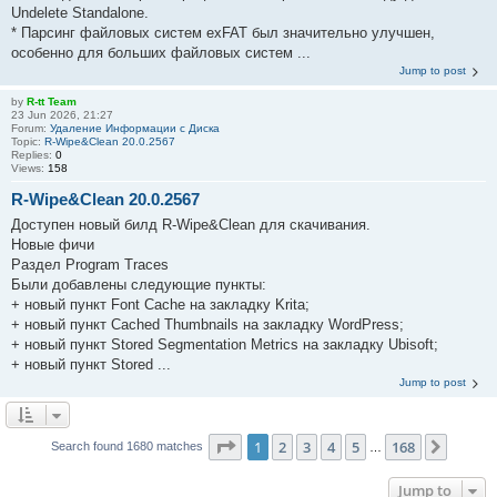
Undelete Standalone.
* Парсинг файловых систем exFAT был значительно улучшен,
особенно для больших файловых систем ...
Jump to post
by
R-tt Team
23 Jun 2026, 21:27
Forum:
Удаление Информации с Диска
Topic:
R-Wipe&Clean 20.0.2567
Replies:
0
Views:
158
R-Wipe&Clean 20.0.2567
Доступен новый билд R-Wipe&Clean для скачивания.
Новые фичи
Раздел Program Traces
Были добавлены следующие пункты:
+ новый пункт Font Cache на закладку Krita;
+ новый пункт Cached Thumbnails на закладку WordPress;
+ новый пункт Stored Segmentation Metrics на закладку Ubisoft;
+ новый пункт Stored ...
Jump to post
Page
1
of
168
1
2
3
4
5
168
Next
Search found 1680 matches
…
Jump to