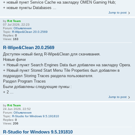
+ новый пункт Service Cache на закладку OMEN Gaming Hub;
+ новые пункты Databases ...
Jump to post
by
R-tt Team
07 Jul 2026, 22:23
Forum:
Объявления
Topic:
R-Wipe&Clean 20.0.2569
Replies:
0
Views:
163
R-Wipe&Clean 20.0.2569
Доступен новый билд R-Wipe&Clean для скачивания.
Новые фичи
+ Новый пункт Search Engines Data был добавлен на закладку Opera.
+ Новый пункт Stored Start Menu Tile Properties был добавлен в
подраздел Storing Traces раздела пользователя.
Раздел Program Traces
Были добавлены следующие пункы :
+ 2 ...
Jump to post
by
R-tt Team
24 Jun 2026, 22:52
Forum:
Объявления
Topic:
R-Studio for Windows 9.5.191810
Replies:
0
Views:
206
R-Studio for Windows 9.5.191810