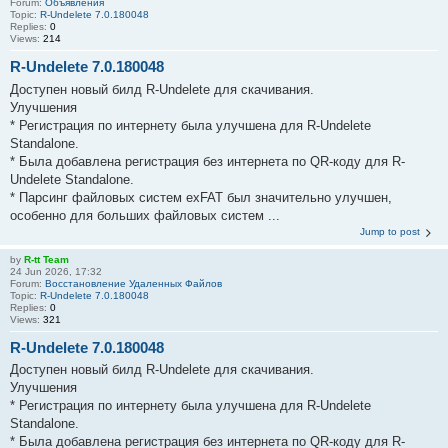
Forum:
Объявления
Topic:
R-Undelete 7.0.180048
Replies:
0
Views:
214
R-Undelete 7.0.180048
Доступен новый билд R-Undelete для скачивания.
Улучшения
* Регистрация по интернету была улучшена для R-Undelete
Standalone.
* Была добавлена регистрация без интернета по QR-коду для R-
Undelete Standalone.
* Парсинг файловых систем exFAT был значительно улучшен,
особенно для больших файловых систем ...
Jump to post
by
R-tt Team
24 Jun 2026, 17:32
Forum:
Восстановление Удаленных Файлов
Topic:
R-Undelete 7.0.180048
Replies:
0
Views:
321
R-Undelete 7.0.180048
Доступен новый билд R-Undelete для скачивания.
Улучшения
* Регистрация по интернету была улучшена для R-Undelete
Standalone.
* Была добавлена регистрация без интернета по QR-коду для R-