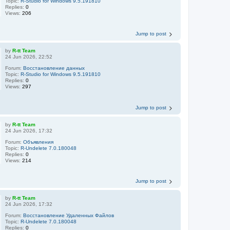
Topic:
R-Studio for Windows 9.5.191810
Replies:
0
Views:
206
Jump to post
by
R-tt Team
24 Jun 2026, 22:52
Forum:
Восстановление данных
Topic:
R-Studio for Windows 9.5.191810
Replies:
0
Views:
297
Jump to post
by
R-tt Team
24 Jun 2026, 17:32
Forum:
Объявления
Topic:
R-Undelete 7.0.180048
Replies:
0
Views:
214
Jump to post
by
R-tt Team
24 Jun 2026, 17:32
Forum:
Восстановление Удаленных Файлов
Topic:
R-Undelete 7.0.180048
Replies:
0