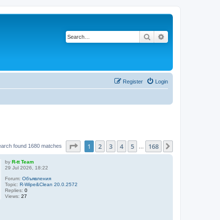
Search
Advanced search
Register
Login
Page
1
of
168
1
2
3
4
5
168
Next
earch found 1680 matches
…
by
R-tt Team
29 Jul 2026, 18:22
Forum:
Объявления
Topic:
R-Wipe&Clean 20.0.2572
Replies:
0
Views:
27