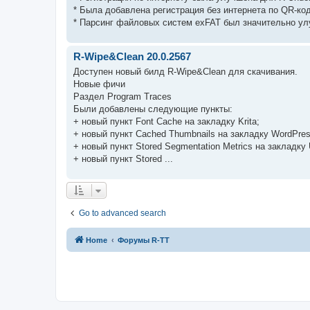
* Была добавлена регистрация без интернета по QR-код
* Парсинг файловых систем exFAT был значительно ул
R-Wipe&Clean 20.0.2567
Доступен новый билд R-Wipe&Clean для скачивания.
Новые фичи
Раздел Program Traces
Были добавлены следующие пункты:
+ новый пункт Font Cache на закладку Krita;
+ новый пункт Cached Thumbnails на закладку WordPres
+ новый пункт Stored Segmentation Metrics на закладку U
+ новый пункт Stored ...
Go to advanced search
Home
Форумы R-TT