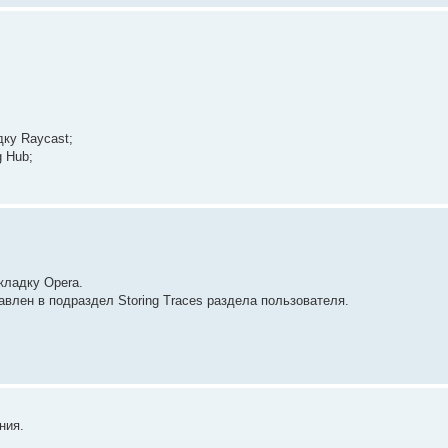
дку Raycast;
 Hub;
кладку Opera.
обавлен в подраздел Storing Traces раздела пользователя.
ния.