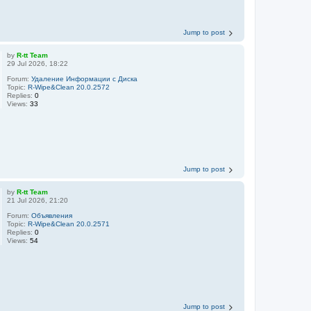
Jump to post
by
R-tt Team
29 Jul 2026, 18:22
Forum:
Удаление Информации с Диска
Topic:
R-Wipe&Clean 20.0.2572
Replies:
0
Views:
33
Jump to post
by
R-tt Team
21 Jul 2026, 21:20
Forum:
Объявления
Topic:
R-Wipe&Clean 20.0.2571
Replies:
0
Views:
54
Jump to post