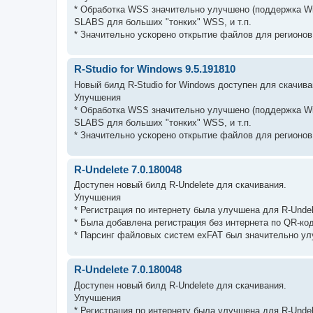
* Обработка WSS значительно улучшено (поддержка Wi
SLABS для больших "тонких" WSS, и т.п.
* Значительно ускорено открытие файлов для регионов
R-Studio for Windows 9.5.191810
Новый билд R-Studio for Windows доступен для скачива
Улучшения
* Обработка WSS значительно улучшено (поддержка Wi
SLABS для больших "тонких" WSS, и т.п.
* Значительно ускорено открытие файлов для регионов
R-Undelete 7.0.180048
Доступен новый билд R-Undelete для скачивания.
Улучшения
* Регистрация по интернету была улучшена для R-Undel
* Была добавлена регистрация без интернета по QR-код
* Парсинг файловых систем exFAT был значительно ул
R-Undelete 7.0.180048
Доступен новый билд R-Undelete для скачивания.
Улучшения
* Регистрация по интернету была улучшена для R-Undel