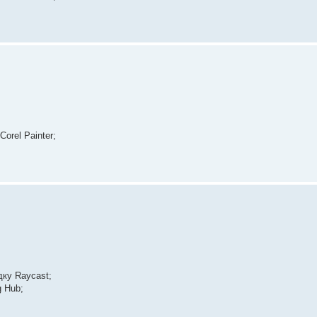
orel Painter;
дку Raycast;
 Hub;