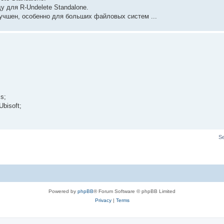
у для R-Undelete Standalone.
учшен, особенно для больших файловых систем ...
s;
bisoft;
S
Powered by
phpBB
® Forum Software © phpBB Limited
Privacy
|
Terms