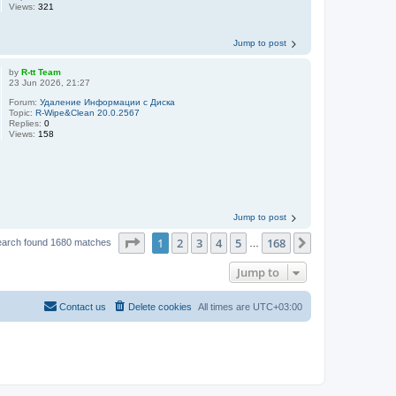
Views:
321
Jump to post
by
R-tt Team
23 Jun 2026, 21:27
Forum:
Удаление Информации с Диска
Topic:
R-Wipe&Clean 20.0.2567
Replies:
0
Views:
158
Jump to post
Page
1
of
168
1
2
3
4
5
168
Next
earch found 1680 matches
…
Jump to
Contact us
Delete cookies
All times are
UTC+03:00