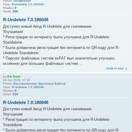
Forum:
Объявления
Topic:
R-Undelete 7.0.180048
Replies:
0
Views:
208
R-Undelete 7.0.180048
Доступен новый билд R-Undelete для скачивания.
Улучшения
* Регистрация по интернету была улучшена для R-Undelete
Standalone.
* Была добавлена регистрация без интернета по QR-коду для R-
Undelete Standalone.
* Парсинг файловых систем exFAT был значительно улучшен,
особенно для больших файловых систем ...
Jump to post
by
R-tt Team
24 Jun 2026, 17:32
Forum:
Восстановление Удаленных Файлов
Topic:
R-Undelete 7.0.180048
Replies:
0
Views:
314
R-Undelete 7.0.180048
Доступен новый билд R-Undelete для скачивания.
Улучшения
* Регистрация по интернету была улучшена для R-Undelete
Standalone.
* Была добавлена регистрация без интернета по QR-коду для R-