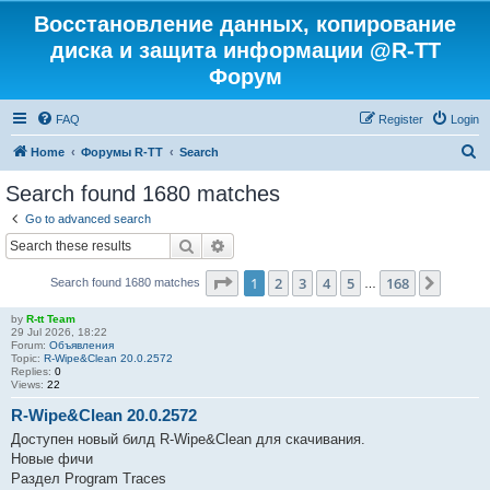
Восстановление данных, копирование
диска и защита информации @R-TT
Форум
FAQ
Register
Login
S
Home
Форумы R-TT
Search
e
Search found 1680 matches
a
Go to advanced search
r
Search
Advanced search
c
Page
1
of
168
1
2
3
4
5
168
Next
Search found 1680 matches
h
…
by
R-tt Team
29 Jul 2026, 18:22
Forum:
Объявления
Topic:
R-Wipe&Clean 20.0.2572
Replies:
0
Views:
22
R-Wipe&Clean 20.0.2572
Доступен новый билд R-Wipe&Clean для скачивания.
Новые фичи
Раздел Program Traces