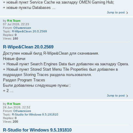
+ новый пункт Service Cache на закладку OMEN Gaming Hub;
+ новые пункты Databases ...
Jump to post
by
R-tt Team
07 Jul 2026, 22:23
Forum:
Объявления
Topic:
R-Wipe&Clean 20.0.2569
Replies:
0
Views:
160
R-Wipe&Clean 20.0.2569
Доступен новый билд R-Wipe&Clean для скачивания.
Новые фичи
+ Новый пункт Search Engines Data был добавлен на закладку Opera.
+ Новый пункт Stored Start Menu Tile Properties был добавлен в
подраздел Storing Traces раздела пользователя.
Раздел Program Traces
Были добавлены следующие пункы :
+ 2 ...
Jump to post
by
R-tt Team
24 Jun 2026, 22:52
Forum:
Объявления
Topic:
R-Studio for Windows 9.5.191810
Replies:
0
Views:
200
R-Studio for Windows 9.5.191810