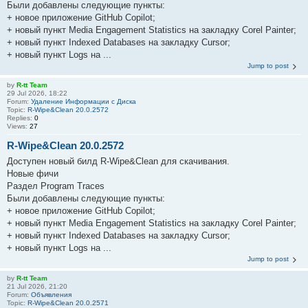
Были добавлены следующие пункты:
+ новое приложение GitHub Copilot;
+ новый пункт Media Engagement Statistics на закладку Corel Painter;
+ новый пункт Indexed Databases на закладку Cursor;
+ новый пункт Logs на ...
Jump to post
by
R-tt Team
29 Jul 2026, 18:22
Forum:
Удаление Информации с Диска
Topic:
R-Wipe&Clean 20.0.2572
Replies:
0
Views:
27
R-Wipe&Clean 20.0.2572
Доступен новый билд R-Wipe&Clean для скачивания.
Новые фичи
Раздел Program Traces
Были добавлены следующие пункты:
+ новое приложение GitHub Copilot;
+ новый пункт Media Engagement Statistics на закладку Corel Painter;
+ новый пункт Indexed Databases на закладку Cursor;
+ новый пункт Logs на ...
Jump to post
by
R-tt Team
21 Jul 2026, 21:20
Forum:
Объявления
Topic:
R-Wipe&Clean 20.0.2571