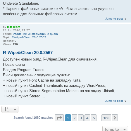
Undelete Standalone.
* Парсинг файловых систем exFAT был значительно улучшен,
особенно для больших файловых систем ...
Jump to post
by
R-tt Team
23 Jun 2026, 21:27
Forum:
Удаление Информации с Диска
Topic:
R-Wipe&Clean 20.0.2567
Replies:
0
Views:
156
R-Wipe&Clean 20.0.2567
Доступен новый билд R-Wipe&Clean для скачивания.
Новые фичи
Раздел Program Traces
Были добавлены следующие пункты:
+ новый пункт Font Cache на закладку Krita;
+ новый пункт Cached Thumbnails на закладку WordPress;
+ новый пункт Stored Segmentation Metrics на закладку Ubisoft;
+ новый пункт Stored ...
Jump to post
Page
1
of
168
1
2
3
4
5
168
Next
Search found 1680 matches
…
Jump to