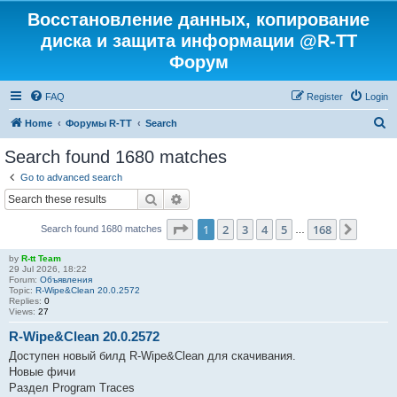
Восстановление данных, копирование
диска и защита информации @R-TT
Форум
FAQ
Register
Login
S
Home
Форумы R-TT
Search
e
Search found 1680 matches
a
Go to advanced search
r
Search
Advanced search
c
Page
1
of
168
1
2
3
4
5
168
Next
Search found 1680 matches
h
…
by
R-tt Team
29 Jul 2026, 18:22
Forum:
Объявления
Topic:
R-Wipe&Clean 20.0.2572
Replies:
0
Views:
27
R-Wipe&Clean 20.0.2572
Доступен новый билд R-Wipe&Clean для скачивания.
Новые фичи
Раздел Program Traces