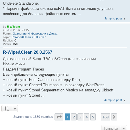
Undelete Standalone.
* Парсинг файловых систем exFAT был значительно улучшен,
особенно для больших файловых систем ...
Jump to post
by
R-tt Team
23 Jun 2026, 21:27
Forum:
Удаление Информации с Диска
Topic:
R-Wipe&Clean 20.0.2567
Replies:
0
Views:
158
R-Wipe&Clean 20.0.2567
Доступен новый билд R-Wipe&Clean для скачивания.
Новые фичи
Раздел Program Traces
Были добавлены следующие пункты:
+ новый пункт Font Cache на закладку Krita;
+ новый пункт Cached Thumbnails на закладку WordPress;
+ новый пункт Stored Segmentation Metrics на закладку Ubisoft;
+ новый пункт Stored ...
Jump to post
Page
1
of
168
1
2
3
4
5
168
Next
Search found 1680 matches
…
Jump to