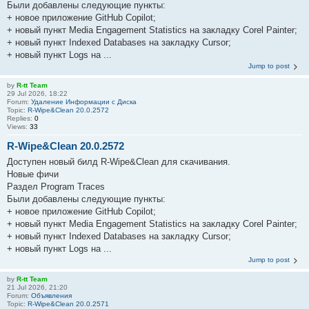
Были добавлены следующие пункты:
+ новое приложение GitHub Copilot;
+ новый пункт Media Engagement Statistics на закладку Corel Painter;
+ новый пункт Indexed Databases на закладку Cursor;
+ новый пункт Logs на ...
Jump to post
by
R-tt Team
29 Jul 2026, 18:22
Forum:
Удаление Информации с Диска
Topic:
R-Wipe&Clean 20.0.2572
Replies:
0
Views:
33
R-Wipe&Clean 20.0.2572
Доступен новый билд R-Wipe&Clean для скачивания.
Новые фичи
Раздел Program Traces
Были добавлены следующие пункты:
+ новое приложение GitHub Copilot;
+ новый пункт Media Engagement Statistics на закладку Corel Painter;
+ новый пункт Indexed Databases на закладку Cursor;
+ новый пункт Logs на ...
Jump to post
by
R-tt Team
21 Jul 2026, 21:20
Forum:
Объявления
Topic:
R-Wipe&Clean 20.0.2571