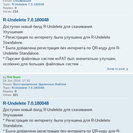
Forum:
Объявления
Topic:
R-Undelete 7.0.180048
Replies:
0
Views:
214
R-Undelete 7.0.180048
Доступен новый билд R-Undelete для скачивания.
Улучшения
* Регистрация по интернету была улучшена для R-Undelete
Standalone.
* Была добавлена регистрация без интернета по QR-коду для R-
Undelete Standalone.
* Парсинг файловых систем exFAT был значительно улучшен,
особенно для больших файловых систем ...
Jump to post
by
R-tt Team
24 Jun 2026, 17:32
Forum:
Восстановление Удаленных Файлов
Topic:
R-Undelete 7.0.180048
Replies:
0
Views:
321
R-Undelete 7.0.180048
Доступен новый билд R-Undelete для скачивания.
Улучшения
* Регистрация по интернету была улучшена для R-Undelete
Standalone.
* Была добавлена регистрация без интернета по QR-коду для R-