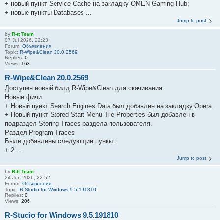
+ новый пункт Service Cache на закладку OMEN Gaming Hub;
+ новые пункты Databases ...
Jump to post
by
R-tt Team
07 Jul 2026, 22:23
Forum:
Объявления
Topic:
R-Wipe&Clean 20.0.2569
Replies:
0
Views:
163
R-Wipe&Clean 20.0.2569
Доступен новый билд R-Wipe&Clean для скачивания.
Новые фичи
+ Новый пункт Search Engines Data был добавлен на закладку Opera.
+ Новый пункт Stored Start Menu Tile Properties был добавлен в
подраздел Storing Traces раздела пользователя.
Раздел Program Traces
Были добавлены следующие пункы :
+ 2 ...
Jump to post
by
R-tt Team
24 Jun 2026, 22:52
Forum:
Объявления
Topic:
R-Studio for Windows 9.5.191810
Replies:
0
Views:
206
R-Studio for Windows 9.5.191810