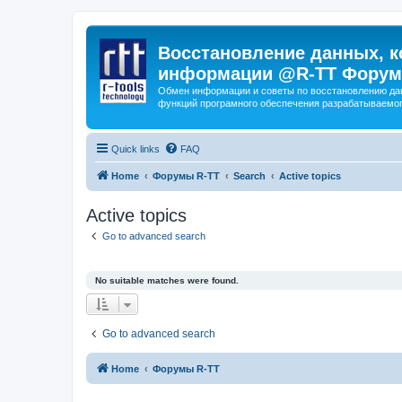
Восстановление данных, к
информации @R-TT Форум
Обмен информации и советы по восстановлению дан
функций програмного обеспечения разрабатываемог
Quick links
FAQ
Home
Форумы R-TT
Search
Active topics
Active topics
Go to advanced search
No suitable matches were found.
Go to advanced search
Home
Форумы R-TT