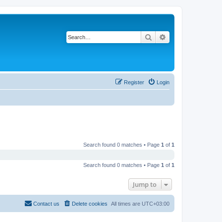
Search
Advanced search
Register
Login
Search found 0 matches • Page
1
of
1
Search found 0 matches • Page
1
of
1
Jump to
Contact us
Delete cookies
All times are
UTC+03:00