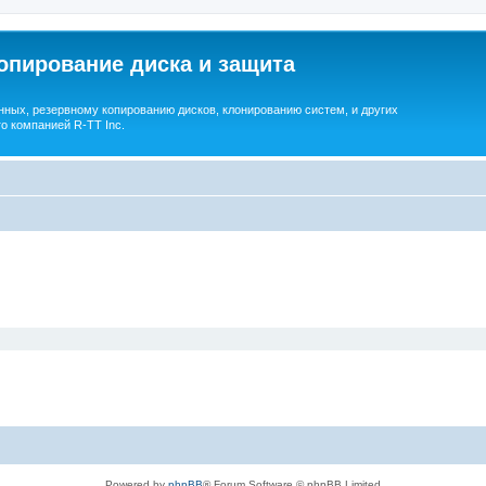
опирование диска и защита
ных, резервному копированию дисков, клонированию систем, и других
о компанией R-TT Inc.
Powered by
phpBB
® Forum Software © phpBB Limited