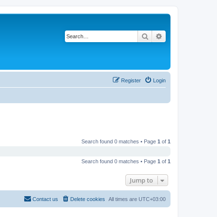
Search
Advanced search
Register
Login
Search found 0 matches • Page
1
of
1
Search found 0 matches • Page
1
of
1
Jump to
Contact us
Delete cookies
All times are
UTC+03:00