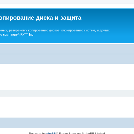
опирование диска и защита
ных, резервному копированию дисков, клонированию систем, и других
о компанией R-TT Inc.
Powered by
phpBB
® Forum Software © phpBB Limited