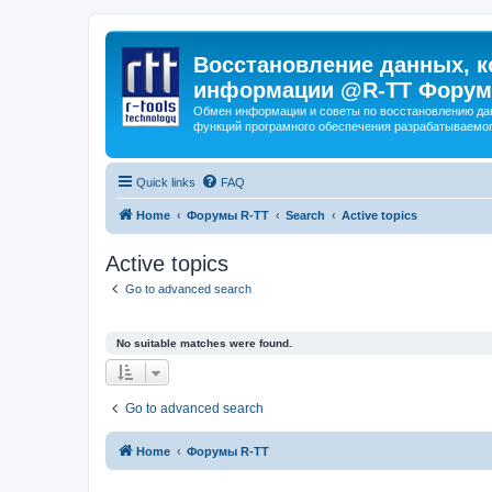
Восстановление данных, к
информации @R-TT Форум
Обмен информации и советы по восстановлению дан
функций програмного обеспечения разрабатываемог
Quick links
FAQ
Home
Форумы R-TT
Search
Active topics
Active topics
Go to advanced search
No suitable matches were found.
Go to advanced search
Home
Форумы R-TT