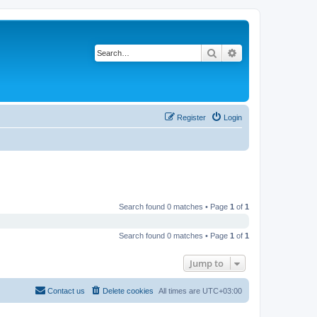
Search
Advanced search
Register
Login
Search found 0 matches • Page
1
of
1
Search found 0 matches • Page
1
of
1
Jump to
Contact us
Delete cookies
All times are
UTC+03:00