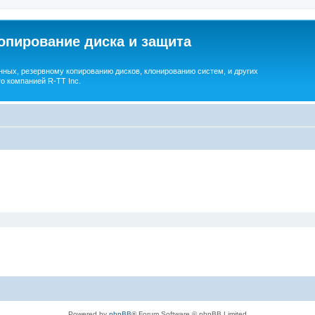
опирование диска и защита
ных, резервному копированию дисков, клонированию систем, и других
о компанией R-TT Inc.
Powered by
phpBB
® Forum Software © phpBB Limited