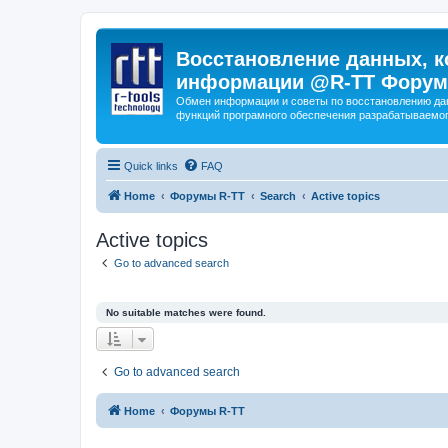
Восстановление данных, к
информации @R-TT Форум
Обмен информации и советы по восстановлению дан
функций програмного обеспечения разрабатываемог
Quick links
FAQ
Home
Форумы R-TT
Search
Active topics
Active topics
Go to advanced search
No suitable matches were found.
Go to advanced search
Home
Форумы R-TT