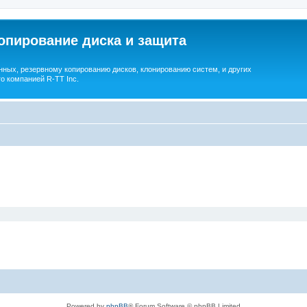
опирование диска и защита
ных, резервному копированию дисков, клонированию систем, и других
о компанией R-TT Inc.
Powered by
phpBB
® Forum Software © phpBB Limited