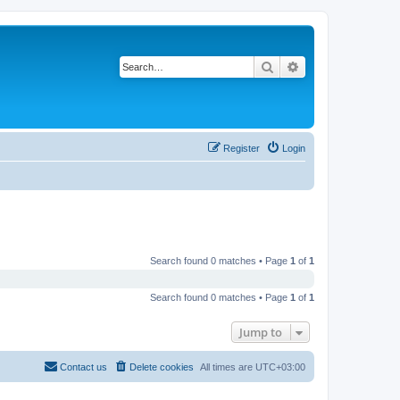
Search
Advanced search
Register
Login
Search found 0 matches • Page
1
of
1
Search found 0 matches • Page
1
of
1
Jump to
Contact us
Delete cookies
All times are
UTC+03:00