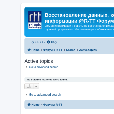
Восстановление данных, к
информации @R-TT Форум
Обмен информации и советы по восстановлению дан
функций програмного обеспечения разрабатываемог
Quick links
FAQ
Home
Форумы R-TT
Search
Active topics
Active topics
Go to advanced search
No suitable matches were found.
Go to advanced search
Home
Форумы R-TT