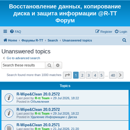
Восстановление данных, копирование
диска и защита информации @R-TT
Форум
FAQ
Register
Login
S
Home
Форумы R-TT
Search
Unanswered topics
e
Unanswered topics
a
Go to advanced search
r
Search
Advanced search
c
Page
1
of
40
1
2
3
4
5
40
Ne
Search found more than 1000 matches
h
…
Topics
R-Wipe&Clean 20.0.2572
Last post by
R-tt Team
«
29 Jul 2026, 18:22
Posted in
Объявления
R-Wipe&Clean 20.0.2572
Last post by
R-tt Team
«
29 Jul 2026, 18:22
Posted in
Удаление Информации с Диска
R-Wipe&Clean 20.0.2571
Last post by
R-tt Team
«
21 Jul 2026, 21:20