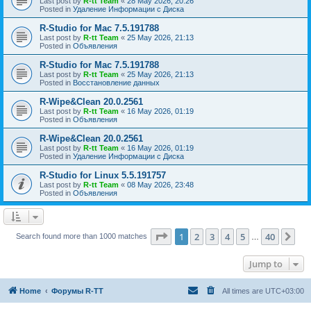
Last post by
R-tt Team
«
28 May 2026, 20:26
Posted in
Удаление Информации с Диска
R-Studio for Mac 7.5.191788
Last post by
R-tt Team
«
25 May 2026, 21:13
Posted in
Объявления
R-Studio for Mac 7.5.191788
Last post by
R-tt Team
«
25 May 2026, 21:13
Posted in
Восстановление данных
R-Wipe&Clean 20.0.2561
Last post by
R-tt Team
«
16 May 2026, 01:19
Posted in
Объявления
R-Wipe&Clean 20.0.2561
Last post by
R-tt Team
«
16 May 2026, 01:19
Posted in
Удаление Информации с Диска
R-Studio for Linux 5.5.191757
Last post by
R-tt Team
«
08 May 2026, 23:48
Posted in
Объявления
Page
1
of
40
1
2
3
4
5
40
Ne
Search found more than 1000 matches
…
Jump to
Home
Форумы R-TT
All times are
UTC+03:00