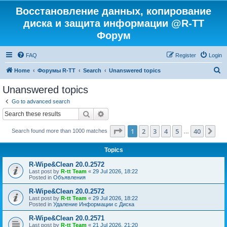
Восстановление данных, копирование
диска и защита информации @R-TT
Форум
FAQ
Register
Login
S
Home
Форумы R-TT
Search
Unanswered topics
e
Unanswered topics
a
Go to advanced search
r
Search
Advanced search
c
Page
1
of
40
1
2
3
4
5
40
Ne
Search found more than 1000 matches
h
…
Topics
R-Wipe&Clean 20.0.2572
Last post by
R-tt Team
«
29 Jul 2026, 18:22
Posted in
Объявления
R-Wipe&Clean 20.0.2572
Last post by
R-tt Team
«
29 Jul 2026, 18:22
Posted in
Удаление Информации с Диска
R-Wipe&Clean 20.0.2571
Last post by
R-tt Team
«
21 Jul 2026, 21:20