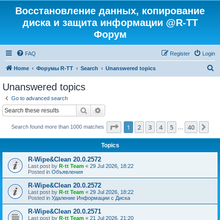
Восстановление данных, копирование
диска и защита информации @R-TT
Форум
FAQ
Register
Login
S
Home
Форумы R-TT
Search
Unanswered topics
e
Unanswered topics
a
Go to advanced search
r
Search
Advanced search
c
Page
1
of
40
1
2
3
4
5
40
Ne
Search found more than 1000 matches
h
…
Topics
R-Wipe&Clean 20.0.2572
Last post by
R-tt Team
«
29 Jul 2026, 18:22
Posted in
Объявления
R-Wipe&Clean 20.0.2572
Last post by
R-tt Team
«
29 Jul 2026, 18:22
Posted in
Удаление Информации с Диска
R-Wipe&Clean 20.0.2571
Last post by
R-tt Team
«
21 Jul 2026, 21:20