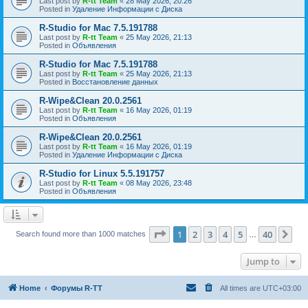
Last post by
R-tt Team
«
28 May 2026, 20:26
Posted in
Удаление Информации с Диска
R-Studio for Mac 7.5.191788
Last post by
R-tt Team
«
25 May 2026, 21:13
Posted in
Объявления
R-Studio for Mac 7.5.191788
Last post by
R-tt Team
«
25 May 2026, 21:13
Posted in
Восстановление данных
R-Wipe&Clean 20.0.2561
Last post by
R-tt Team
«
16 May 2026, 01:19
Posted in
Объявления
R-Wipe&Clean 20.0.2561
Last post by
R-tt Team
«
16 May 2026, 01:19
Posted in
Удаление Информации с Диска
R-Studio for Linux 5.5.191757
Last post by
R-tt Team
«
08 May 2026, 23:48
Posted in
Объявления
Page
1
of
40
1
2
3
4
5
40
Ne
Search found more than 1000 matches
…
Jump to
Home
Форумы R-TT
All times are
UTC+03:00