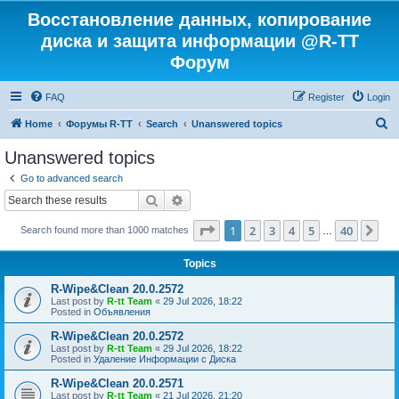
Восстановление данных, копирование
диска и защита информации @R-TT
Форум
FAQ
Register
Login
S
Home
Форумы R-TT
Search
Unanswered topics
e
Unanswered topics
a
Go to advanced search
r
Search
Advanced search
c
Page
1
of
40
1
2
3
4
5
40
Ne
Search found more than 1000 matches
h
…
Topics
R-Wipe&Clean 20.0.2572
Last post by
R-tt Team
«
29 Jul 2026, 18:22
Posted in
Объявления
R-Wipe&Clean 20.0.2572
Last post by
R-tt Team
«
29 Jul 2026, 18:22
Posted in
Удаление Информации с Диска
R-Wipe&Clean 20.0.2571
Last post by
R-tt Team
«
21 Jul 2026, 21:20