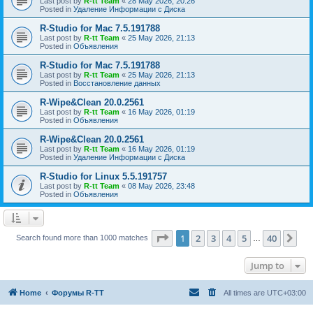
Last post by
R-tt Team
«
28 May 2026, 20:26
Posted in
Удаление Информации с Диска
R-Studio for Mac 7.5.191788
Last post by
R-tt Team
«
25 May 2026, 21:13
Posted in
Объявления
R-Studio for Mac 7.5.191788
Last post by
R-tt Team
«
25 May 2026, 21:13
Posted in
Восстановление данных
R-Wipe&Clean 20.0.2561
Last post by
R-tt Team
«
16 May 2026, 01:19
Posted in
Объявления
R-Wipe&Clean 20.0.2561
Last post by
R-tt Team
«
16 May 2026, 01:19
Posted in
Удаление Информации с Диска
R-Studio for Linux 5.5.191757
Last post by
R-tt Team
«
08 May 2026, 23:48
Posted in
Объявления
Page
1
of
40
1
2
3
4
5
40
Ne
Search found more than 1000 matches
…
Jump to
Home
Форумы R-TT
All times are
UTC+03:00