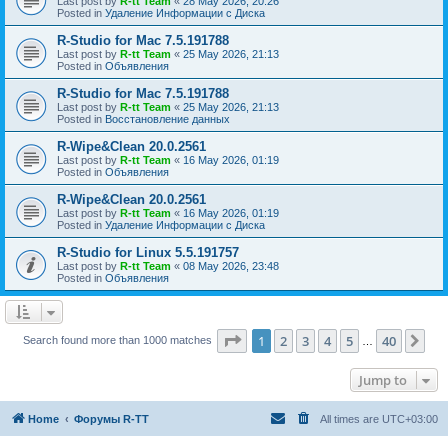
Last post by
R-tt Team
«
28 May 2026, 20:26
Posted in
Удаление Информации с Диска
R-Studio for Mac 7.5.191788
Last post by
R-tt Team
«
25 May 2026, 21:13
Posted in
Объявления
R-Studio for Mac 7.5.191788
Last post by
R-tt Team
«
25 May 2026, 21:13
Posted in
Восстановление данных
R-Wipe&Clean 20.0.2561
Last post by
R-tt Team
«
16 May 2026, 01:19
Posted in
Объявления
R-Wipe&Clean 20.0.2561
Last post by
R-tt Team
«
16 May 2026, 01:19
Posted in
Удаление Информации с Диска
R-Studio for Linux 5.5.191757
Last post by
R-tt Team
«
08 May 2026, 23:48
Posted in
Объявления
Page
1
of
40
1
2
3
4
5
40
Ne
Search found more than 1000 matches
…
Jump to
Home
Форумы R-TT
All times are
UTC+03:00