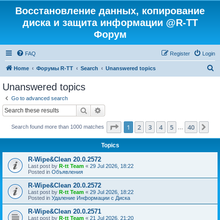
Восстановление данных, копирование
диска и защита информации @R-TT
Форум
FAQ
Register
Login
S
Home
Форумы R-TT
Search
Unanswered topics
e
Unanswered topics
a
Go to advanced search
r
Search
Advanced search
c
Page
1
of
40
1
2
3
4
5
40
Ne
Search found more than 1000 matches
h
…
Topics
R-Wipe&Clean 20.0.2572
Last post by
R-tt Team
«
29 Jul 2026, 18:22
Posted in
Объявления
R-Wipe&Clean 20.0.2572
Last post by
R-tt Team
«
29 Jul 2026, 18:22
Posted in
Удаление Информации с Диска
R-Wipe&Clean 20.0.2571
Last post by
R-tt Team
«
21 Jul 2026, 21:20