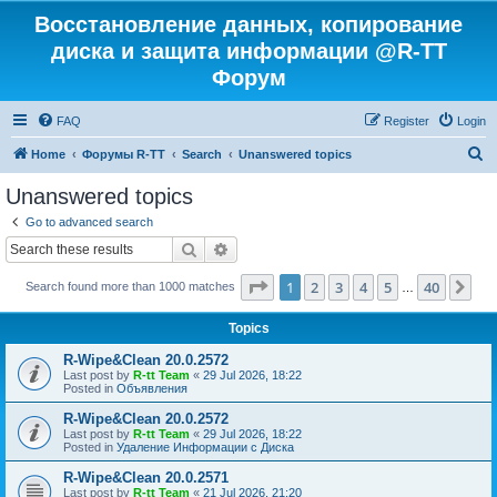
Восстановление данных, копирование
диска и защита информации @R-TT
Форум
FAQ
Register
Login
S
Home
Форумы R-TT
Search
Unanswered topics
e
Unanswered topics
a
Go to advanced search
r
Search
Advanced search
c
Page
1
of
40
1
2
3
4
5
40
Ne
Search found more than 1000 matches
h
…
Topics
R-Wipe&Clean 20.0.2572
Last post by
R-tt Team
«
29 Jul 2026, 18:22
Posted in
Объявления
R-Wipe&Clean 20.0.2572
Last post by
R-tt Team
«
29 Jul 2026, 18:22
Posted in
Удаление Информации с Диска
R-Wipe&Clean 20.0.2571
Last post by
R-tt Team
«
21 Jul 2026, 21:20