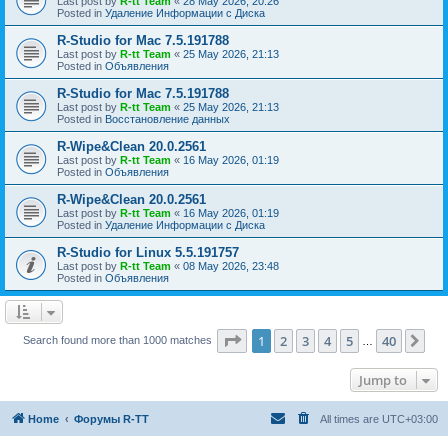
Last post by
R-tt Team
«
28 May 2026, 20:26
Posted in
Удаление Информации с Диска
R-Studio for Mac 7.5.191788
Last post by
R-tt Team
«
25 May 2026, 21:13
Posted in
Объявления
R-Studio for Mac 7.5.191788
Last post by
R-tt Team
«
25 May 2026, 21:13
Posted in
Восстановление данных
R-Wipe&Clean 20.0.2561
Last post by
R-tt Team
«
16 May 2026, 01:19
Posted in
Объявления
R-Wipe&Clean 20.0.2561
Last post by
R-tt Team
«
16 May 2026, 01:19
Posted in
Удаление Информации с Диска
R-Studio for Linux 5.5.191757
Last post by
R-tt Team
«
08 May 2026, 23:48
Posted in
Объявления
Page
1
of
40
1
2
3
4
5
40
Ne
Search found more than 1000 matches
…
Jump to
Home
Форумы R-TT
All times are
UTC+03:00