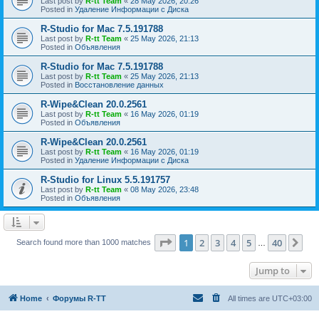
Last post by
R-tt Team
«
28 May 2026, 20:26
Posted in
Удаление Информации с Диска
R-Studio for Mac 7.5.191788
Last post by
R-tt Team
«
25 May 2026, 21:13
Posted in
Объявления
R-Studio for Mac 7.5.191788
Last post by
R-tt Team
«
25 May 2026, 21:13
Posted in
Восстановление данных
R-Wipe&Clean 20.0.2561
Last post by
R-tt Team
«
16 May 2026, 01:19
Posted in
Объявления
R-Wipe&Clean 20.0.2561
Last post by
R-tt Team
«
16 May 2026, 01:19
Posted in
Удаление Информации с Диска
R-Studio for Linux 5.5.191757
Last post by
R-tt Team
«
08 May 2026, 23:48
Posted in
Объявления
Page
1
of
40
1
2
3
4
5
40
Ne
Search found more than 1000 matches
…
Jump to
Home
Форумы R-TT
All times are
UTC+03:00