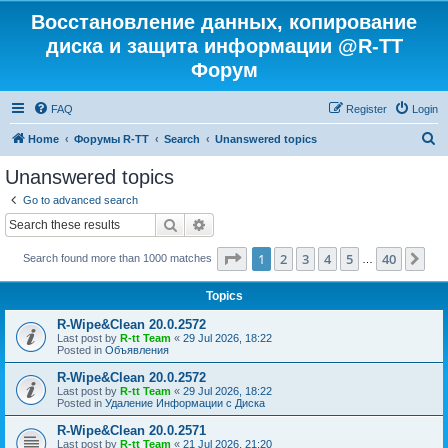
Восстановление данных, копирование
диска и защита информации @R-TT
Форум
FAQ
Register
Login
S
Home
Форумы R-TT
Search
Unanswered topics
e
Unanswered topics
a
Go to advanced search
r
Search
Advanced search
c
Page
1
of
40
1
2
3
4
5
40
Ne
Search found more than 1000 matches
h
…
Topics
R-Wipe&Clean 20.0.2572
Last post by
R-tt Team
«
29 Jul 2026, 18:22
Posted in
Объявления
R-Wipe&Clean 20.0.2572
Last post by
R-tt Team
«
29 Jul 2026, 18:22
Posted in
Удаление Информации с Диска
R-Wipe&Clean 20.0.2571
Last post by
R-tt Team
«
21 Jul 2026, 21:20