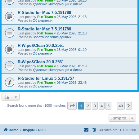
Last post by
R-tt Team
«
28 May 2026, 20:26
Posted in
Удаление Информации с Диска
R-Studio for Mac 7.5.191788
Last post by
R-tt Team
«
25 May 2026, 21:13
Posted in
Объявления
R-Studio for Mac 7.5.191788
Last post by
R-tt Team
«
25 May 2026, 21:13
Posted in
Восстановление данных
R-Wipe&Clean 20.0.2561
Last post by
R-tt Team
«
16 May 2026, 01:19
Posted in
Объявления
R-Wipe&Clean 20.0.2561
Last post by
R-tt Team
«
16 May 2026, 01:19
Posted in
Удаление Информации с Диска
R-Studio for Linux 5.5.191757
Last post by
R-tt Team
«
08 May 2026, 23:48
Posted in
Объявления
Page
1
of
40
1
2
3
4
5
40
Ne
Search found more than 1000 matches
…
Jump to
Home
Форумы R-TT
All times are
UTC+03:00