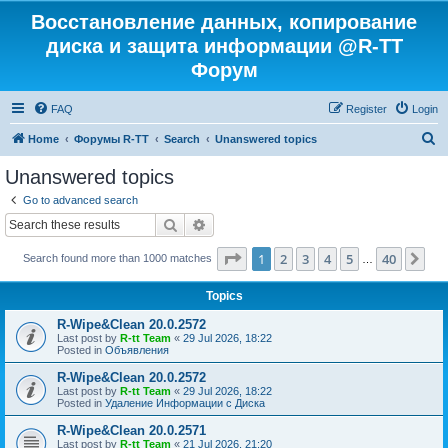
Восстановление данных, копирование
диска и защита информации @R-TT
Форум
FAQ
Register
Login
S
Home
Форумы R-TT
Search
Unanswered topics
e
Unanswered topics
a
Go to advanced search
r
Search
Advanced search
c
Page
1
of
40
1
2
3
4
5
40
Ne
Search found more than 1000 matches
h
…
Topics
R-Wipe&Clean 20.0.2572
Last post by
R-tt Team
«
29 Jul 2026, 18:22
Posted in
Объявления
R-Wipe&Clean 20.0.2572
Last post by
R-tt Team
«
29 Jul 2026, 18:22
Posted in
Удаление Информации с Диска
R-Wipe&Clean 20.0.2571
Last post by
R-tt Team
«
21 Jul 2026, 21:20