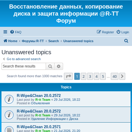
Восстановление данных, копирование
диска и защита информации @R-TT
Форум
FAQ
Register
Login
S
Home
Форумы R-TT
Search
Unanswered topics
e
Unanswered topics
a
Go to advanced search
r
Search
Advanced search
c
Page
1
of
40
1
2
3
4
5
40
Ne
Search found more than 1000 matches
h
…
Topics
R-Wipe&Clean 20.0.2572
Last post by
R-tt Team
«
29 Jul 2026, 18:22
Posted in
Объявления
R-Wipe&Clean 20.0.2572
Last post by
R-tt Team
«
29 Jul 2026, 18:22
Posted in
Удаление Информации с Диска
R-Wipe&Clean 20.0.2571
Last post by
R-tt Team
«
21 Jul 2026, 21:20