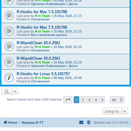
Last post by
R-tt Team
«
28 May 2026, 20:26
Posted in
Удаление Информации с Диска
R-Studio for Mac 7.5.191788
Last post by
R-tt Team
«
25 May 2026, 21:13
Posted in
Объявления
R-Studio for Mac 7.5.191788
Last post by
R-tt Team
«
25 May 2026, 21:13
Posted in
Восстановление данных
R-Wipe&Clean 20.0.2561
Last post by
R-tt Team
«
16 May 2026, 01:19
Posted in
Объявления
R-Wipe&Clean 20.0.2561
Last post by
R-tt Team
«
16 May 2026, 01:19
Posted in
Удаление Информации с Диска
R-Studio for Linux 5.5.191757
Last post by
R-tt Team
«
08 May 2026, 23:48
Posted in
Объявления
Page
1
of
40
1
2
3
4
5
40
Ne
Search found more than 1000 matches
…
Jump to
Home
Форумы R-TT
All times are
UTC+03:00