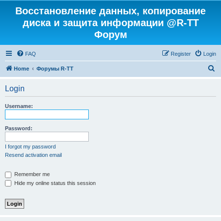
Восстановление данных, копирование
диска и защита информации @R-TT
Форум
FAQ
Register
Login
S
Home
Форумы R-TT
e
Login
a
r
Username:
c
h
Password:
I forgot my password
Resend activation email
Remember me
Hide my online status this session