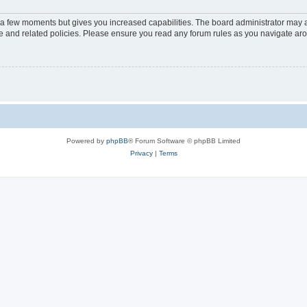
y a few moments but gives you increased capabilities. The board administrator may a
use and related policies. Please ensure you read any forum rules as you navigate ar
Powered by
phpBB
® Forum Software © phpBB Limited
Privacy
|
Terms