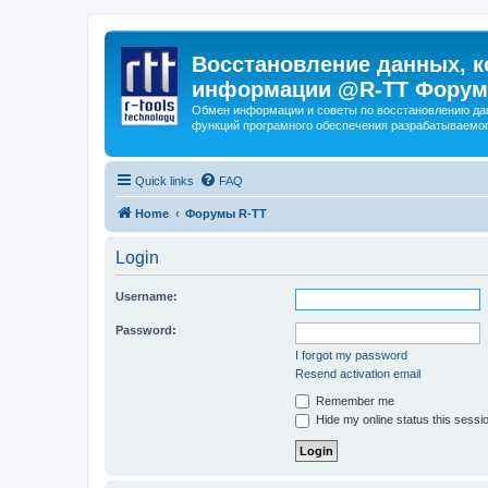
Восстановление данных, к
информации @R-TT Форум
Обмен информации и советы по восстановлению дан
функций програмного обеспечения разрабатываемог
Quick links
FAQ
Home
Форумы R-TT
Login
Username:
Password:
I forgot my password
Resend activation email
Remember me
Hide my online status this sessi