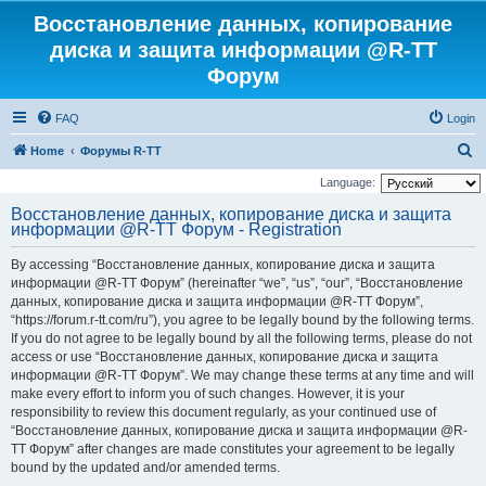
Восстановление данных, копирование
диска и защита информации @R-TT
Форум
FAQ
Login
S
Home
Форумы R-TT
e
Language:
a
Восстановление данных, копирование диска и защита
информации @R-TT Форум - Registration
r
c
By accessing “Восстановление данных, копирование диска и защита
h
информации @R-TT Форум” (hereinafter “we”, “us”, “our”, “Восстановление
данных, копирование диска и защита информации @R-TT Форум”,
“https://forum.r-tt.com/ru”), you agree to be legally bound by the following terms.
If you do not agree to be legally bound by all the following terms, please do not
access or use “Восстановление данных, копирование диска и защита
информации @R-TT Форум”. We may change these terms at any time and will
make every effort to inform you of such changes. However, it is your
responsibility to review this document regularly, as your continued use of
“Восстановление данных, копирование диска и защита информации @R-
TT Форум” after changes are made constitutes your agreement to be legally
bound by the updated and/or amended terms.