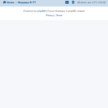
Home
Форумы R-TT
All times are
UTC+03:00
Powered by
phpBB
® Forum Software © phpBB Limited
Privacy
|
Terms