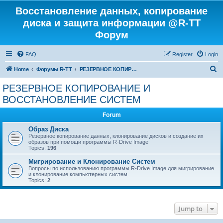
Восстановление данных, копирование
диска и защита информации @R-TT
Форум
FAQ
Register
Login
S
Home
Форумы R-TT
РЕЗЕРВНОЕ КОПИРОВАНИЕ И ВОССТАНОВЛЕНИЕ СИСТЕМ
e
РЕЗЕРВНОЕ КОПИРОВАНИЕ И
a
ВОССТАНОВЛЕНИЕ СИСТЕМ
r
Forum
c
Образ Диска
h
Резервное копирование данных, клонирование дисков и создание их
образов при помощи программы R-Drive Image
Topics:
196
Мигрирование и Клонирование Систем
Вопросы по использованию программы R-Drive Image для мигрирование
и клонирование компьютерных систем.
Topics:
2
Jump to