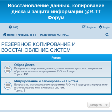
Восстановление данных, копирование
диска и защита информации @R-TT
Форум
FAQ
Register
Login
S
Home
Форумы R-TT
РЕЗЕРВНОЕ КОПИРОВАНИЕ И ВОССТАНОВЛЕНИЕ СИСТЕМ
e
РЕЗЕРВНОЕ КОПИРОВАНИЕ И
a
ВОССТАНОВЛЕНИЕ СИСТЕМ
r
Forum
c
Образ Диска
h
Резервное копирование данных, клонирование дисков и создание их
образов при помощи программы R-Drive Image
Topics:
196
Мигрирование и Клонирование Систем
Вопросы по использованию программы R-Drive Image для мигрирование
и клонирование компьютерных систем.
Topics:
2
Jump to