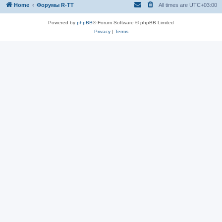
Home
Форумы R-TT
All times are
UTC+03:00
Powered by
phpBB
® Forum Software © phpBB Limited
Privacy
|
Terms