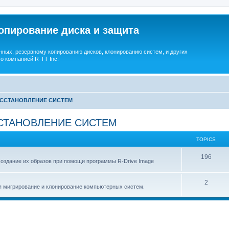
опирование диска и защита
ных, резервному копированию дисков, клонированию систем, и других
о компанией R-TT Inc.
ОССТАНОВЛЕНИЕ СИСТЕМ
СТАНОВЛЕНИЕ СИСТЕМ
TOPICS
T
196
создание их образов при помощи программы R-Drive Image
o
T
2
p
я мигрирование и клонирование компьютерных систем.
o
i
p
c
i
s