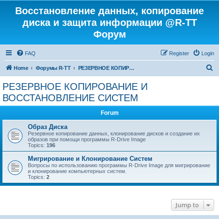
Восстановление данных, копирование
диска и защита информации @R-TT
Форум
FAQ
Register
Login
S
Home
Форумы R-TT
РЕЗЕРВНОЕ КОПИРОВАНИЕ И ВОССТАНОВЛЕНИЕ СИСТЕМ
e
РЕЗЕРВНОЕ КОПИРОВАНИЕ И
a
ВОССТАНОВЛЕНИЕ СИСТЕМ
r
Forum
c
Образ Диска
h
Резервное копирование данных, клонирование дисков и создание их
образов при помощи программы R-Drive Image
Topics:
196
Мигрирование и Клонирование Систем
Вопросы по использованию программы R-Drive Image для мигрирование
и клонирование компьютерных систем.
Topics:
2
Jump to