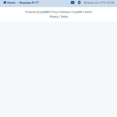
Home
Форумы R-TT
All times are
UTC+03:00
Powered by
phpBB
® Forum Software © phpBB Limited
Privacy
|
Terms