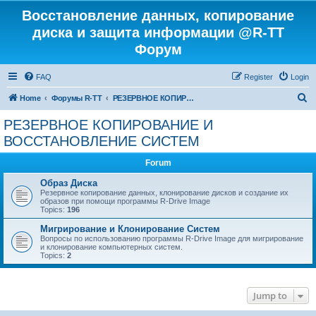
Восстановление данных, копирование
диска и защита информации @R-TT
Форум
FAQ
Register
Login
S
Home
Форумы R-TT
РЕЗЕРВНОЕ КОПИРОВАНИЕ И ВОССТАНОВЛЕНИЕ СИСТЕМ
e
РЕЗЕРВНОЕ КОПИРОВАНИЕ И
a
ВОССТАНОВЛЕНИЕ СИСТЕМ
r
Forum
c
Образ Диска
h
Резервное копирование данных, клонирование дисков и создание их
образов при помощи программы R-Drive Image
Topics:
196
Мигрирование и Клонирование Систем
Вопросы по использованию программы R-Drive Image для мигрирование
и клонирование компьютерных систем.
Topics:
2
Jump to