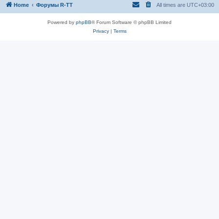
Home
Форумы R-TT
All times are
UTC+03:00
Powered by
phpBB
® Forum Software © phpBB Limited
Privacy
|
Terms