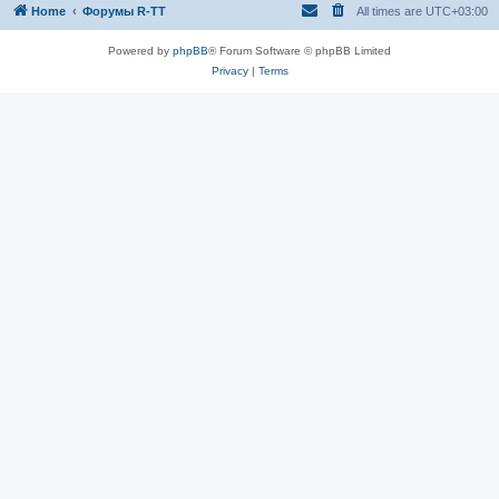
Home
Форумы R-TT
All times are
UTC+03:00
Powered by
phpBB
® Forum Software © phpBB Limited
Privacy
|
Terms