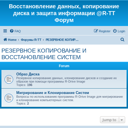
Восстановление данных, копирование
диска и защита информации @R-TT
Форум
FAQ
Register
Login
S
Home
Форумы R-TT
РЕЗЕРВНОЕ КОПИРОВАНИЕ И ВОССТАНОВЛЕНИЕ СИСТЕМ
e
РЕЗЕРВНОЕ КОПИРОВАНИЕ И
a
ВОССТАНОВЛЕНИЕ СИСТЕМ
r
Forum
c
Образ Диска
h
Резервное копирование данных, клонирование дисков и создание их
образов при помощи программы R-Drive Image
Topics:
196
Мигрирование и Клонирование Систем
Вопросы по использованию программы R-Drive Image для мигрирование
и клонирование компьютерных систем.
Topics:
2
Jump to