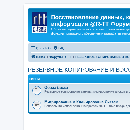
Восстановление данных, к
информации @R-TT Форум
Обмен информации и советы по восстановлению дан
функций програмного обеспечения разрабатываемог
Quick links
FAQ
Home
Форумы R-TT
РЕЗЕРВНОЕ КОПИРОВАНИЕ И В
РЕЗЕРВНОЕ КОПИРОВАНИЕ И ВОС
FORUM
Образ Диска
Резервное копирование данных, клонирование дисков и 
Мигрирование и Клонирование Систем
Вопросы по использованию программы R-Drive Image дл