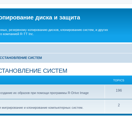
опирование диска и защита
ных, резервному копированию дисков, клонированию систем, и других
о компанией R-TT Inc.
ОССТАНОВЛЕНИЕ СИСТЕМ
СТАНОВЛЕНИЕ СИСТЕМ
TOPICS
T
196
создание их образов при помощи программы R-Drive Image
o
T
2
p
я мигрирование и клонирование компьютерных систем.
o
i
p
c
i
s