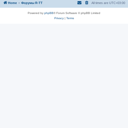
Home
Форумы R-TT
All times are
UTC+03:00
Powered by
phpBB
® Forum Software © phpBB Limited
Privacy
|
Terms