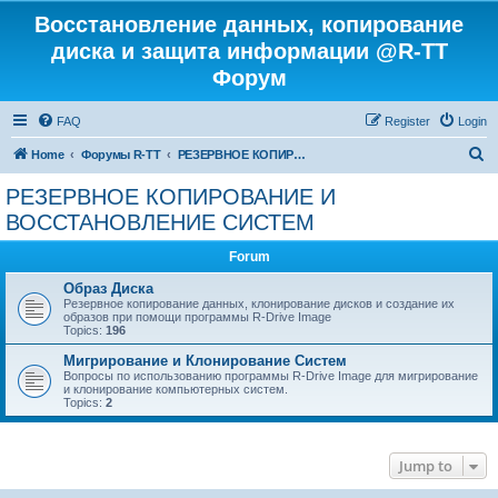
Восстановление данных, копирование
диска и защита информации @R-TT
Форум
FAQ
Register
Login
S
Home
Форумы R-TT
РЕЗЕРВНОЕ КОПИРОВАНИЕ И ВОССТАНОВЛЕНИЕ СИСТЕМ
e
РЕЗЕРВНОЕ КОПИРОВАНИЕ И
a
ВОССТАНОВЛЕНИЕ СИСТЕМ
r
Forum
c
Образ Диска
h
Резервное копирование данных, клонирование дисков и создание их
образов при помощи программы R-Drive Image
Topics:
196
Мигрирование и Клонирование Систем
Вопросы по использованию программы R-Drive Image для мигрирование
и клонирование компьютерных систем.
Topics:
2
Jump to