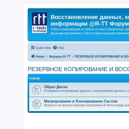
Восстановление данных, к
информации @R-TT Форум
Обмен информации и советы по восстановлению дан
функций програмного обеспечения разрабатываемог
Quick links
FAQ
Home
Форумы R-TT
РЕЗЕРВНОЕ КОПИРОВАНИЕ И В
РЕЗЕРВНОЕ КОПИРОВАНИЕ И ВОС
FORUM
Образ Диска
Резервное копирование данных, клонирование дисков и 
Мигрирование и Клонирование Систем
Вопросы по использованию программы R-Drive Image дл