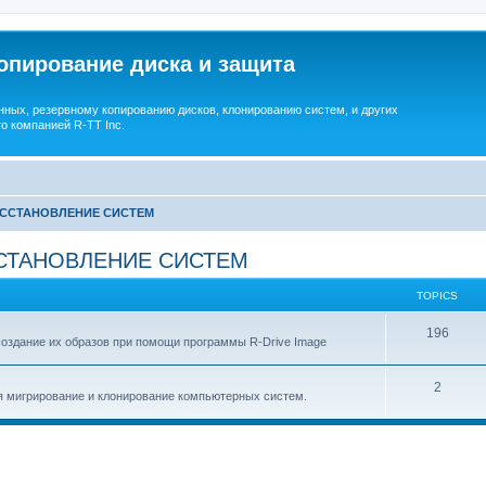
опирование диска и защита
ных, резервному копированию дисков, клонированию систем, и других
о компанией R-TT Inc.
ОССТАНОВЛЕНИЕ СИСТЕМ
СТАНОВЛЕНИЕ СИСТЕМ
TOPICS
T
196
создание их образов при помощи программы R-Drive Image
o
T
2
p
я мигрирование и клонирование компьютерных систем.
o
i
p
c
i
s