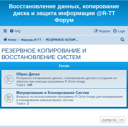
Восстановление данных, копирование
диска и защита информации @R-TT
Форум
FAQ
Register
Login
S
Home
Форумы R-TT
РЕЗЕРВНОЕ КОПИРОВАНИЕ И ВОССТАНОВЛЕНИЕ СИСТЕМ
e
РЕЗЕРВНОЕ КОПИРОВАНИЕ И
a
ВОССТАНОВЛЕНИЕ СИСТЕМ
r
Forum
c
Образ Диска
h
Резервное копирование данных, клонирование дисков и создание их
образов при помощи программы R-Drive Image
Topics:
196
Мигрирование и Клонирование Систем
Вопросы по использованию программы R-Drive Image для мигрирование
и клонирование компьютерных систем.
Topics:
2
Jump to