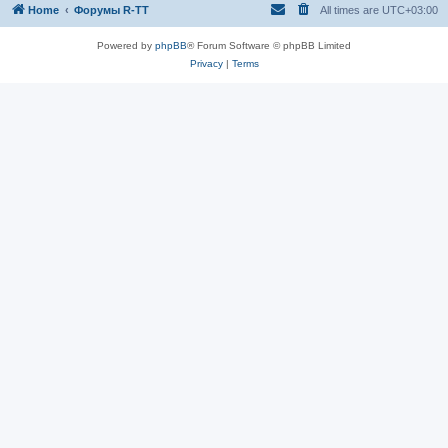
Home
Форумы R-TT
All times are
UTC+03:00
Powered by
phpBB
® Forum Software © phpBB Limited
Privacy
|
Terms