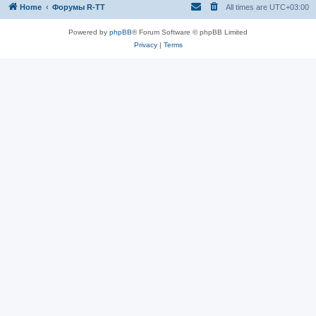
Home
Форумы R-TT
All times are
UTC+03:00
Powered by
phpBB
® Forum Software © phpBB Limited
Privacy
|
Terms