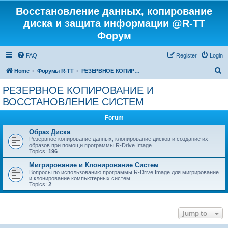
Восстановление данных, копирование
диска и защита информации @R-TT
Форум
FAQ
Register
Login
S
Home
Форумы R-TT
РЕЗЕРВНОЕ КОПИРОВАНИЕ И ВОССТАНОВЛЕНИЕ СИСТЕМ
e
РЕЗЕРВНОЕ КОПИРОВАНИЕ И
a
ВОССТАНОВЛЕНИЕ СИСТЕМ
r
Forum
c
Образ Диска
h
Резервное копирование данных, клонирование дисков и создание их
образов при помощи программы R-Drive Image
Topics:
196
Мигрирование и Клонирование Систем
Вопросы по использованию программы R-Drive Image для мигрирование
и клонирование компьютерных систем.
Topics:
2
Jump to